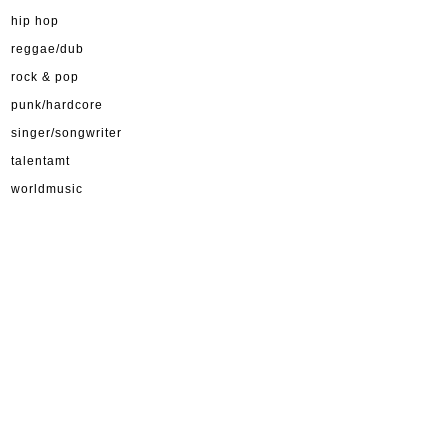
hip hop
reggae/dub
rock & pop
punk/hardcore
singer/songwriter
talentamt
worldmusic