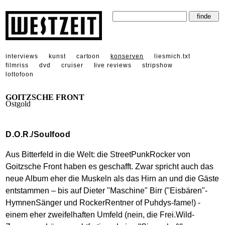
interviews
kunst
cartoon
konserven
liesmich.txt
filmriss
dvd
cruiser
live reviews
stripshow
lottofoon
GOITZSCHE FRONT
Ostgold
D.O.R./Soulfood
Aus Bitterfeld in die Welt: die StreetPunkRocker von
Goitzsche Front haben es geschafft. Zwar spricht auch das
neue Album eher die Muskeln als das Hirn an und die Gäste
entstammen – bis auf Dieter "Maschine" Birr ("Eisbären"-
HymnenSänger und RockerRentner of Puhdys-fame!) -
einem eher zweifelhaften Umfeld (nein, die Frei.Wild-