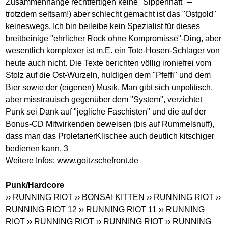
Zusammenhänge rechtfertigen keine "Sippenhaft" –
trotzdem seltsam!) aber schlecht gemacht ist das "Ostgold"
keineswegs. Ich bin beileibe kein Spezialist für dieses
breitbeinige "ehrlicher Rock ohne Kompromisse"-Ding, aber
wesentlich komplexer ist m.E. ein Tote-Hosen-Schlager von
heute auch nicht. Die Texte berichten völlig ironiefrei vom
Stolz auf die Ost-Wurzeln, huldigen dem "Pfeffi" und dem
Bier sowie der (eigenen) Musik. Man gibt sich unpolitisch,
aber misstrauisch gegenüber dem "System", verzichtet
Punk sei Dank auf "jegliche Faschisten" und die auf der
Bonus-CD Mitwirkenden beweisen (bis auf Rummelsnuff),
dass man das ProletarierKlischee auch deutlich kitschiger
bedienen kann. 3
Weitere Infos:
www.goitzschefront.de
Punk/Hardcore
›› RUNNING RIOT
›› BONSAI KITTEN
›› RUNNING RIOT
››
RUNNING RIOT 12
›› RUNNING RIOT 11
›› RUNNING
RIOT
›› RUNNING RIOT
›› RUNNING RIOT
›› RUNNING