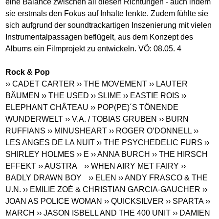
eine Balance zwischen all diesen Richtungen - auch indem
sie erstmals den Fokus auf Inhalte lenkte. Zudem fühlte sie
sich aufgrund der soundtrackartigen Inszenierung mit vielen
Instrumentalpassagen beflügelt, aus dem Konzept des
Albums ein Filmprojekt zu entwickeln. VÖ: 08.05. 4
Rock & Pop
›› CADET CARTER
›› THE MOVEMENT
›› LAUTER
BÄUMEN
›› THE USED
›› SLIME
›› EASTIE RO!S
››
ELEPHANT CHÂTEAU
›› POP(PE)´S TÖNENDE
WUNDERWELT
›› V.A. / TOBIAS GRUBEN
›› BURN
RUFFIANS
›› MINUSHEART
›› ROGER O’DONNELL
››
LES ANGES DE LA NUIT
›› THE PSYCHEDELIC FURS
››
SHIRLEY HOLMES
›› E
›› ANNA BURCH
›› THE HIRSCH
EFFEKT
›› AUSTRA
›› WHEN AIRY MET FAIRY
››
BADLY DRAWN BOY
›› ELEN
›› ANDY FRASCO & THE
U.N.
›› EMILIE ZOÉ & CHRISTIAN GARCIA-GAUCHER
››
JOAN AS POLICE WOMAN
›› QUICKSILVER
›› SPARTA
››
MARCH
›› JASON ISBELL AND THE 400 UNIT
›› DAMIEN