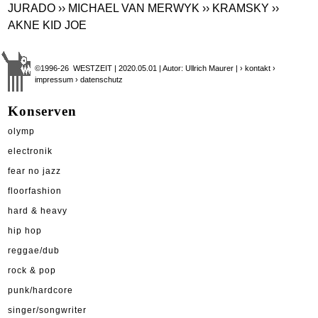
JURADO
›› MICHAEL VAN MERWYK
›› KRAMSKY
››
AKNE KID JOE
©1996-26 WESTZEIT | 2020.05.01 | Autor: Ullrich Maurer |
› kontakt
›
impressum
› datenschutz
Konserven
olymp
electronik
fear no jazz
floorfashion
hard & heavy
hip hop
reggae/dub
rock & pop
punk/hardcore
singer/songwriter