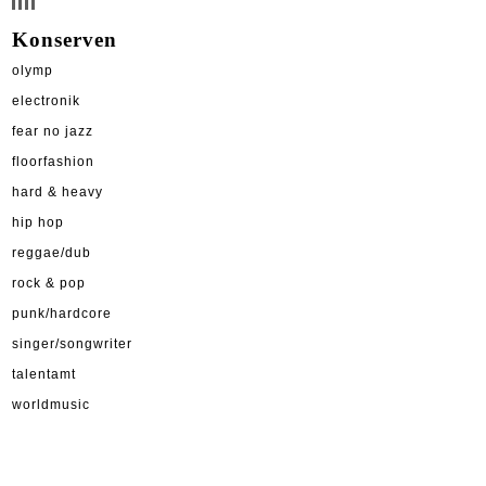
Konserven
olymp
electronik
fear no jazz
floorfashion
hard & heavy
hip hop
reggae/dub
rock & pop
punk/hardcore
singer/songwriter
talentamt
worldmusic