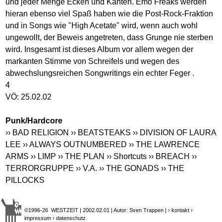
und jeder Menge Ecken und Kanten. Emo Freaks werden
hieran ebenso viel Spaß haben wie die Post-Rock-Fraktion
und in Songs wie "High Acetate" wird, wenn auch wohl
ungewollt, der Beweis angetreten, dass Grunge nie sterben
wird. Insgesamt ist dieses Album vor allem wegen der
markanten Stimme von Schreifels und wegen des
abwechslungsreichen Songwritings ein echter Feger .
4
VÖ: 25.02.02
Punk/Hardcore
›› BAD RELIGION
›› BEATSTEAKS
›› DIVISION OF LAURA
LEE
›› ALWAYS OUTNUMBERED
›› THE LAWRENCE
ARMS
›› LIMP
›› THE PLAN
›› Shortcuts
›› BREACH
››
TERRORGRUPPE
›› V.A.
›› THE GONADS
›› THE
PILLOCKS
©1996-26 WESTZEIT | 2002.02.01 | Autor: Sven Trappen |
› kontakt
›
impressum
› datenschutz