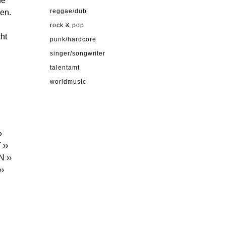
ue
sen.
reggae/dub
rock & pop
ht
punk/hardcore
singer/songwriter
talentamt
worldmusic
›
T
››
N
››
››