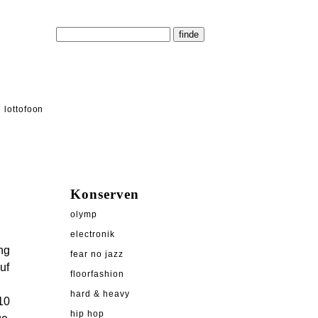
lottofoon
Konserven
olymp
electronik
ng
fear no jazz
uf
floorfashion
hard & heavy
10
hip hop