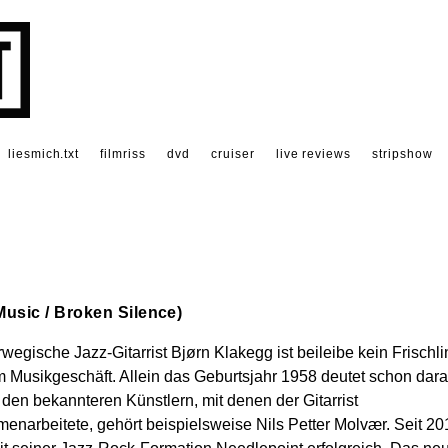
liesmich.txt
filmriss
dvd
cruiser
live reviews
stripshow
usic / Broken Silence)
wegische Jazz-Gitarrist Bjørn Klakegg ist beileibe kein Frischli
m Musikgeschäft. Allein das Geburtsjahr 1958 deutet schon dara
 den bekannteren Künstlern, mit denen der Gitarrist
enarbeitete, gehört beispielsweise Nils Petter Molvær. Seit 20