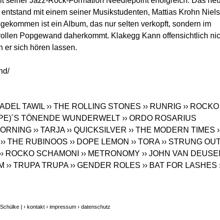
mit seiner Jazz-Rock-Formation Needlepoint erfolgreich. Das ne
 entstand mit einem seiner Musikstudenten, Mattias Krohn Niel
gekommen ist ein Album, das nur selten verkopft, sondern im
vollen Popgewand daherkommt. Klakegg Kann offensichtlich nic
n er sich hören lassen.
and
/
› ADEL TAWIL
›› THE ROLLING STONES
›› RUNRIG
›› ROCKO
P(PE)´S TÖNENDE WUNDERWELT
›› ORDO ROSARIUS
MORNING
›› TARJA
›› QUICKSILVER
›› THE MODERN TIMES
›
›› THE RUBINOOS
›› DOPE LEMON
›› TORA
›› STRUNG OU
›› ROCKO SCHAMONI
›› METRONOMY
›› JOHN VAN DEUSE
IM
›› TRUPA TRUPA
›› GENDER ROLES
›› BAT FOR LASHES
 Schülke |
› kontakt
› impressum
› datenschutz