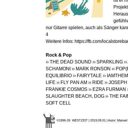
ist er 
Projekt
Heraus
gefühl
nur Gitarre spielen, auch als Sänger kan
4
Weitere Infos:
https://fb.com/localstoreb
Rock & Pop
›› THE DEAD SOUND
›› SPARKLING
›
SCHAMONI
›› MARK RONSON
›› PO
EQUILIBRIO
›› FAIRYTALE
›› IAMTHE
LIFE
›› FLY PAN AM
›› RIDE
›› JOSEPH
FRANKIE COSMOS
›› EZRA FURMAN
SLAUGHTER BEACH, DOG
›› THE FA
SOFT CELL
©1996-26 WESTZEIT | 2019.09.01 | Autor: Manuel