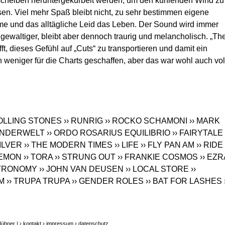
scheiben heruntergekurbelt werden, um den kühlenden Wind zu
en. Viel mehr Spaß bleibt nicht, zu sehr bestimmen eigene
e und das alltägliche Leid das Leben. Der Sound wird immer
 gewaltiger, bleibt aber dennoch traurig und melancholisch. „Th
, dieses Gefühl auf „Cuts“ zu transportieren und damit ein
h weniger für die Charts geschaffen, aber das war wohl auch vol
ROLLING STONES
›› RUNRIG
›› ROCKO SCHAMONI
›› MARK
WUNDERWELT
›› ORDO ROSARIUS EQUILIBRIO
›› FAIRYTALE
SILVER
›› THE MODERN TIMES
›› LIFE
›› FLY PAN AM
›› RIDE
LEMON
›› TORA
›› STRUNG OUT
›› FRANKIE COSMOS
›› EZR
ETRONOMY
›› JOHN VAN DEUSEN
›› LOCAL STORE
››
IM
›› TRUPA TRUPA
›› GENDER ROLES
›› BAT FOR LASHES
Hübner |
› kontakt
› impressum
› datenschutz