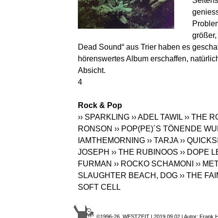
Seiten
geniess
Problem
größer,
Dead Sound“ aus Trier haben es geschafft
hörenswertes Album erschaffen, natürlic
Absicht.
4
Rock & Pop
›› SPARKLING
›› ADEL TAWIL
›› THE 
RONSON
›› POP(PE)´S TÖNENDE 
IAMTHEMORNING
›› TARJA
›› QUICK
JOSEPH
›› THE RUBINOOS
›› DOPE 
FURMAN
›› ROCKO SCHAMONI
›› M
SLAUGHTER BEACH, DOG
›› THE FA
SOFT CELL
©1996-26 WESTZEIT | 2019.09.02 | Autor: Frank 