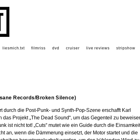
liesmich.txt
filmriss
dvd
cruiser
live reviews
stripshow
sane Records/Broken Silence)
ert durch die Post-Punk- und Synth-Pop-Szene erschafft Karl
h das Projekt „The Dead Sound“, um das Gegenteil zu beweise
nk ist nicht tot! „Cuts“ mutet wie ein Guide durch die Einsamkei
ht an, wenn die Dämmerung einsetzt, der Motor startet und die