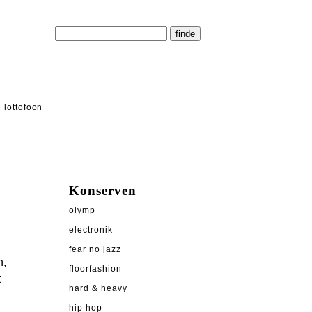
lottofoon
Konserven
olymp
electronik
fear no jazz
n,
floorfashion
t
hard & heavy
hip hop