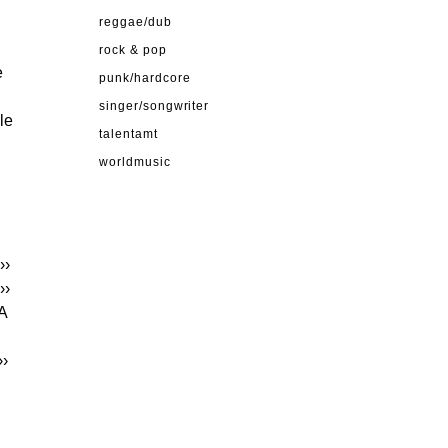
reggae/dub
rock & pop
e
punk/hardcore
singer/songwriter
le
talentamt
worldmusic
››
››
A
››