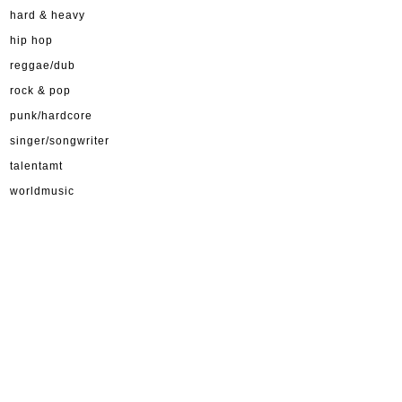
hard & heavy
hip hop
reggae/dub
rock & pop
punk/hardcore
singer/songwriter
talentamt
worldmusic