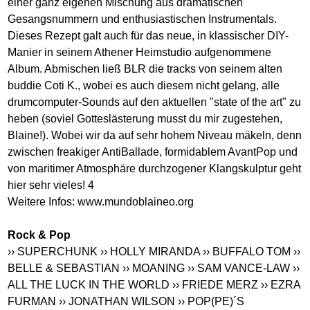
einer ganz eigenen Mischung aus dramatischen
Gesangsnummern und enthusiastischen Instrumentals.
Dieses Rezept galt auch für das neue, in klassischer DIY-
Manier in seinem Athener Heimstudio aufgenommene
Album. Abmischen ließ BLR die tracks von seinem alten
buddie Coti K., wobei es auch diesem nicht gelang, alle
drumcomputer-Sounds auf den aktuellen "state of the art" zu
heben (soviel Gotteslästerung musst du mir zugestehen,
Blaine!). Wobei wir da auf sehr hohem Niveau mäkeln, denn
zwischen freakiger AntiBallade, formidablem AvantPop und
von maritimer Atmosphäre durchzogener Klangskulptur geht
hier sehr vieles! 4
Weitere Infos:
www.mundoblaineo.org
Rock & Pop
›› SUPERCHUNK
›› HOLLY MIRANDA
›› BUFFALO TOM
››
BELLE & SEBASTIAN
›› MOANING
›› SAM VANCE-LAW
››
ALL THE LUCK IN THE WORLD
›› FRIEDE MERZ
›› EZRA
FURMAN
›› JONATHAN WILSON
›› POP(PE)´S