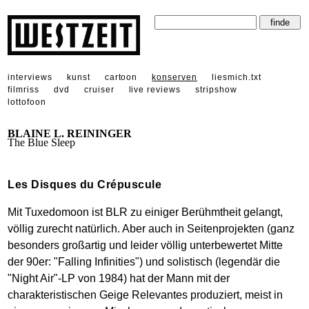
interviews
kunst
cartoon
konserven
liesmich.txt
filmriss
dvd
cruiser
live reviews
stripshow
lottofoon
BLAINE L. REININGER
The Blue Sleep
Les Disques du Crépuscule
Mit Tuxedomoon ist BLR zu einiger Berühmtheit gelangt,
völlig zurecht natürlich. Aber auch in Seitenprojekten (ganz
besonders großartig und leider völlig unterbewertet Mitte
der 90er: "Falling Infinities") und solistisch (legendär die
"Night Air"-LP von 1984) hat der Mann mit der
charakteristischen Geige Relevantes produziert, meist in