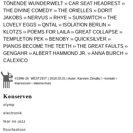
TÖNENDE WUNDERWELT
›› CAR SEAT HEADREST
››
THE DIVINE COMEDY
›› THE ORIELLES
›› DORIT
JAKOBS
›› NERVUS
›› RHYE
›› SUNSWITCH
›› THE
LOVELY EGGS
›› QNTAL
›› ISOLATION BERLIN
››
KLOTZS
›› POEMS FOR LAILA
›› GREAT COLLAPSE
››
TEMPLETON PEK
›› BENOBY
›› QUICKSILVER
››
PIANOS BECOME THE TEETH
›› THE GREAT FAULTS
››
GENGAHR
›› ALBERT HAMMOND JR.
›› ANNA BURCH
››
CALEXICO
©1996-26 WESTZEIT | 2018.03.01 | Autor: Karsten Zimalla |
› kontakt
›
impressum
› datenschutz
Konserven
olymp
electronik
fear no jazz
floorfashion