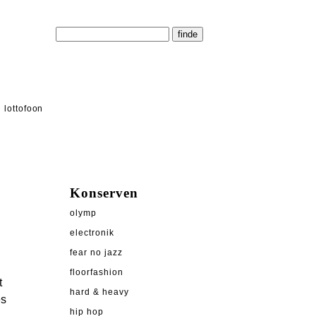
lottofoon
Konserven
olymp
electronik
fear no jazz
floorfashion
t
hard & heavy
es
hip hop