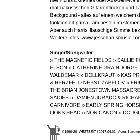
hier nichts Extremes oder Aus-dem-Rahm
(halb)akustischen Gitarrenflocken und z
Background - alles auf einem weichem
funktioniert prima - am besten im sterb
Aber auch Harris' flauschige Stimme bez
Weitere Infos:
www.jesseharrismusic.co
Singer/Songwriter
›› THE MAGNETIC FIELDS
›› SALLIE 
ELSON
›› CATHERINE GRAINDORGE 
WALDEMAR
›› DOLLKRAUT
›› KAS 
& HERZFELD NEBST ZABELOV
›› F
THE BRIAN JONESTOWN MASSACR
SADIES
›› DAMIEN JURADO & RICHA
CARNIVORE
›› EARLY SPRING HOR
LIONS HEAD
›› NON CANON
›› DOUG
©1996-26 WESTZEIT | 2017.04.01 | Autor: Karsten 