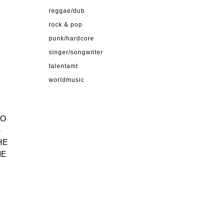
reggae/dub
rock & pop
.
punk/hardcore
singer/songwriter
talentamt
worldmusic
BO
›
THE
ME