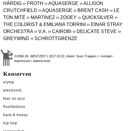
HÄRDIG
›› FROTH
›› AQUASERGE
›› ALLISON
CRUTCHFIELD
›› AQUASERGE
›› BRENT CASH
›› LE
TON MITÉ
›› MARTINEZ
›› ZOOEY
›› QUICKSILVER
››
THE COLORIST & EMILIANA TORRINI
›› EINAR STRAY
ORCHESTRA
›› V.A.
›› CAIROBI
›› DELICATE STEVE
››
GREYWIND
›› SCHROTTGRENZE
©1996-26 WESTZEIT | 2017.02.01 | Autor: Sven Trappen |
› kontakt
›
impressum
› datenschutz
Konserven
olymp
electronik
fear no jazz
floorfashion
hard & heavy
hip hop