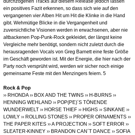
durchzogenen Tracks auf diesem Release jedoch lassen
ein positives Fazit erkennen, so dass sich wie auf den
vergangenen vier Alben Hit um Hit die Klinke in die Hand
gibt. Wehmütige Blicke in die Vergangenheit und
zuversichtliche Visionen werden in erwachsenen, aber nie
altbackenen Pop-Punk-Rock gekleidet, der längst keine
Vergleiche mehr benötigt, sondern nicht zuletzt durch die
herausragenden Vocals von Greg Barnett eine feste Größe
im Geschäft geworden ist. Mit der Energie, die hier nach der
Party noch versprüht wird, werden wir sicher noch einige
gemeinsame Feste mit den Menzingers feiern. 5
Rock & Pop
›› RHONDA
›› BOX AND THE TWINS
›› H-BURNS
››
HENNING WEHLAND
›› POP(PE)´S TÖNENDE
WUNDERWELT
›› HORSE THIEF
›› HIGHS
›› SINKANE
››
LOWLY
›› ROLLING STONES
›› PROPER ORNAMENTS
››
THE PAPER KITES
›› A PROJECTION
›› SOFT ERROR
››
SLEATER-KINNEY
›› BRANDON CAN´T DANCE
›› SOFIA