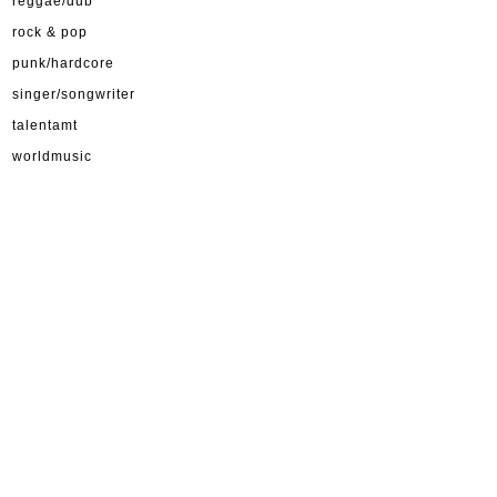
reggae/dub
rock & pop
punk/hardcore
singer/songwriter
talentamt
worldmusic