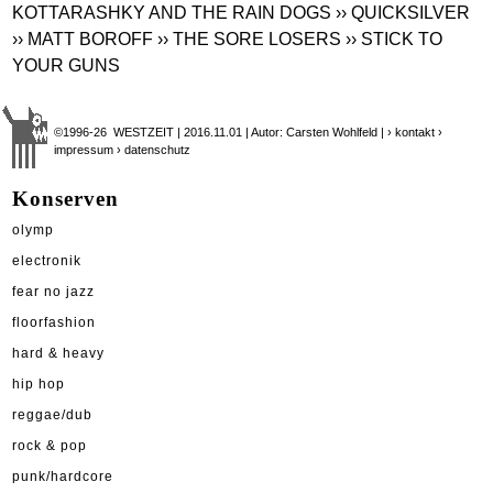
KOTTARASHKY AND THE RAIN DOGS
›› QUICKSILVER
›› MATT BOROFF
›› THE SORE LOSERS
›› STICK TO
YOUR GUNS
©1996-26 WESTZEIT | 2016.11.01 | Autor: Carsten Wohlfeld |
› kontakt
›
impressum
› datenschutz
Konserven
olymp
electronik
fear no jazz
floorfashion
hard & heavy
hip hop
reggae/dub
rock & pop
punk/hardcore