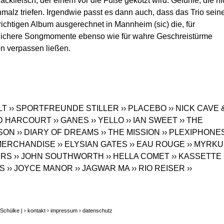
ackfleisch, der einem vor die Füße gekotzt wird. Gefühle, die ni
malz triefen. Irgendwie passt es dann auch, dass das Trio sei
richtigen Album ausgerechnet in Mannheim (sic) die, für
lichere Songmomente ebenso wie für wahre Geschreistürme
on verpassen ließen.
LT
›› SPORTFREUNDE STILLER
›› PLACEBO
›› NICK CAVE 
ED HARCOURT
›› GANES
›› YELLO
›› IAN SWEET
›› THE
LSON
›› DIARY OF DREAMS
›› THE MISSION
›› PLEXIPHONE
 MERCHANDISE
›› ELYSIAN GATES
›› EAU ROUGE
›› MYRK
ERS
›› JOHN SOUTHWORTH
›› HELLA COMET
›› KASSETTE
ES
›› JOYCE MANOR
›› JAGWAR MA
›› RIO REISER
››
 Schülke |
› kontakt
› impressum
› datenschutz