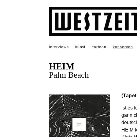
interviews
kunst
cartoon
konserven
HEIM
Palm Beach
(Tapet
Ist es 
gar ni
deutsc
HEIM k