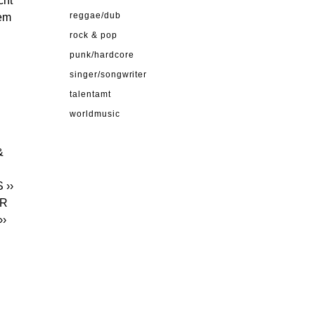
cht
nem
reggae/dub
rock & pop
punk/hardcore
singer/songwriter
talentamt
worldmusic
&
S
››
UR
››