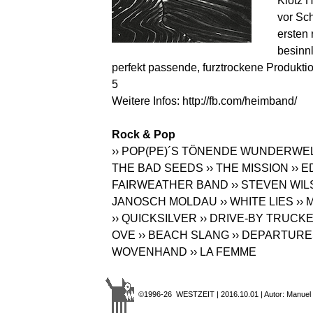
Klotz H
vor Sch
ersten 
besinn
perfekt passende, furztrockene Produkti
5
Weitere Infos:
http://fb.com/heimband
/
Rock & Pop
›› POP(PE)´S TÖNENDE WUNDERWE
THE BAD SEEDS
›› THE MISSION
›› 
FAIRWEATHER BAND
›› STEVEN WI
JANOSCH MOLDAU
›› WHITE LIES
››
›› QUICKSILVER
›› DRIVE-BY TRUCK
OVE
›› BEACH SLANG
›› DEPARTUR
WOVENHAND
›› LA FEMME
©1996-26 WESTZEIT | 2016.10.01 | Autor: Manuel