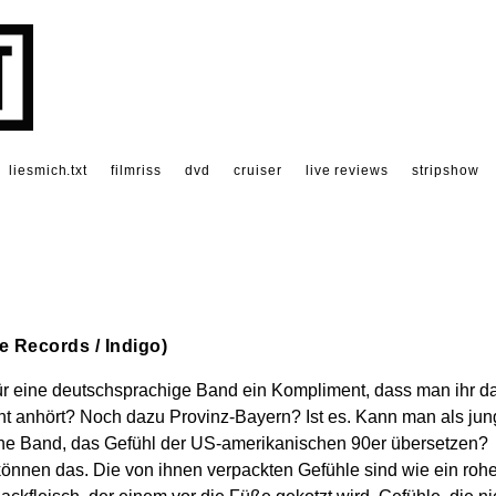
liesmich.txt
filmriss
dvd
cruiser
live reviews
stripshow
e Records / Indigo)
für eine deutschsprachige Band ein Kompliment, dass man ihr d
cht anhört? Noch dazu Provinz-Bayern? Ist es. Kann man als ju
he Band, das Gefühl der US-amerikanischen 90er übersetzen?
önnen das. Die von ihnen verpackten Gefühle sind wie ein rohe