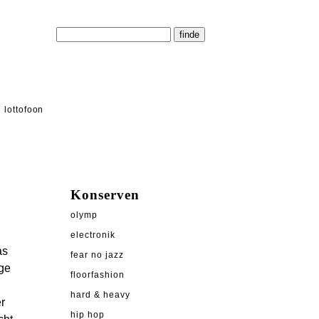
lottofoon
Konserven
olymp
electronik
as
fear no jazz
nge
floorfashion
hard & heavy
r
hip hop