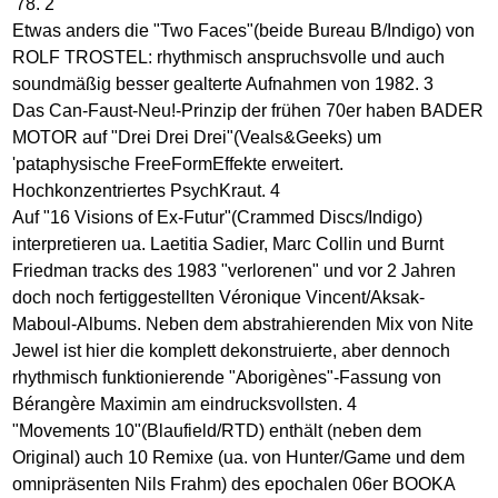
'78. 2
Etwas anders die "Two Faces"(beide Bureau B/Indigo) von
ROLF TROSTEL: rhythmisch anspruchsvolle und auch
soundmäßig besser gealterte Aufnahmen von 1982. 3
Das Can-Faust-Neu!-Prinzip der frühen 70er haben BADER
MOTOR auf "Drei Drei Drei"(Veals&Geeks) um
'pataphysische FreeFormEffekte erweitert.
Hochkonzentriertes PsychKraut. 4
Auf "16 Visions of Ex-Futur"(Crammed Discs/Indigo)
interpretieren ua. Laetitia Sadier, Marc Collin und Burnt
Friedman tracks des 1983 "verlorenen" und vor 2 Jahren
doch noch fertiggestellten Véronique Vincent/Aksak-
Maboul-Albums. Neben dem abstrahierenden Mix von Nite
Jewel ist hier die komplett dekonstruierte, aber dennoch
rhythmisch funktionierende "Aborigènes"-Fassung von
Bérangère Maximin am eindrucksvollsten. 4
"Movements 10"(Blaufield/RTD) enthält (neben dem
Original) auch 10 Remixe (ua. von Hunter/Game und dem
omnipräsenten Nils Frahm) des epochalen 06er BOOKA