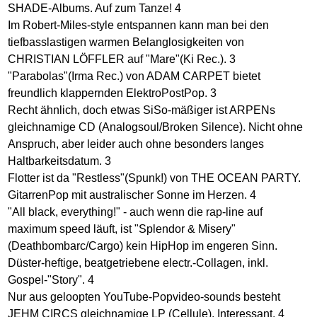
SHADE-Albums. Auf zum Tanze! 4
Im Robert-Miles-style entspannen kann man bei den
tiefbasslastigen warmen Belanglosigkeiten von
CHRISTIAN LÖFFLER auf "Mare"(Ki Rec.). 3
"Parabolas"(Irma Rec.) von ADAM CARPET bietet
freundlich klappernden ElektroPostPop. 3
Recht ähnlich, doch etwas SiSo-mäßiger ist ARPENs
gleichnamige CD (Analogsoul/Broken Silence). Nicht ohne
Anspruch, aber leider auch ohne besonders langes
Haltbarkeitsdatum. 3
Flotter ist da "Restless"(Spunk!) von THE OCEAN PARTY.
GitarrenPop mit australischer Sonne im Herzen. 4
"All black, everything!" - auch wenn die rap-line auf
maximum speed läuft, ist "Splendor & Misery"
(Deathbombarc/Cargo) kein HipHop im engeren Sinn.
Düster-heftige, beatgetriebene electr.-Collagen, inkl.
Gospel-"Story". 4
Nur aus geloopten YouTube-Popvideo-sounds besteht
JEHM CIRCS gleichnamige LP (Cellule). Interessant. 4