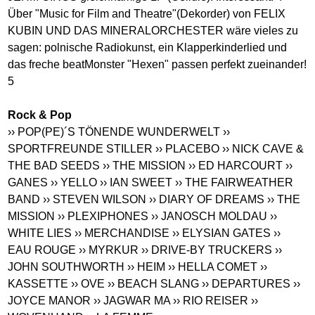
Über "Music for Film and Theatre"(Dekorder) von FELIX
KUBIN UND DAS MINERALORCHESTER wäre vieles zu
sagen: polnische Radiokunst, ein Klapperkinderlied und
das freche beatMonster "Hexen" passen perfekt zueinander!
5
Rock & Pop
›› POP(PE)´S TÖNENDE WUNDERWELT
››
SPORTFREUNDE STILLER
›› PLACEBO
›› NICK CAVE &
THE BAD SEEDS
›› THE MISSION
›› ED HARCOURT
››
GANES
›› YELLO
›› IAN SWEET
›› THE FAIRWEATHER
BAND
›› STEVEN WILSON
›› DIARY OF DREAMS
›› THE
MISSION
›› PLEXIPHONES
›› JANOSCH MOLDAU
››
WHITE LIES
›› MERCHANDISE
›› ELYSIAN GATES
››
EAU ROUGE
›› MYRKUR
›› DRIVE-BY TRUCKERS
››
JOHN SOUTHWORTH
›› HEIM
›› HELLA COMET
››
KASSETTE
›› OVE
›› BEACH SLANG
›› DEPARTURES
››
JOYCE MANOR
›› JAGWAR MA
›› RIO REISER
››