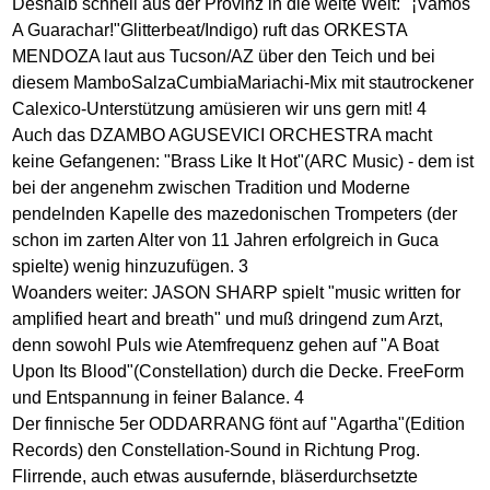
Deshalb schnell aus der Provinz in die weite Welt: "¡Vamos
A Guarachar!"Glitterbeat/Indigo) ruft das ORKESTA
MENDOZA laut aus Tucson/AZ über den Teich und bei
diesem MamboSalzaCumbiaMariachi-Mix mit stautrockener
Calexico-Unterstützung amüsieren wir uns gern mit! 4
Auch das DZAMBO AGUSEVICI ORCHESTRA macht
keine Gefangenen: "Brass Like It Hot"(ARC Music) - dem ist
bei der angenehm zwischen Tradition und Moderne
pendelnden Kapelle des mazedonischen Trompeters (der
schon im zarten Alter von 11 Jahren erfolgreich in Guca
spielte) wenig hinzuzufügen. 3
Woanders weiter: JASON SHARP spielt "music written for
amplified heart and breath" und muß dringend zum Arzt,
denn sowohl Puls wie Atemfrequenz gehen auf "A Boat
Upon Its Blood"(Constellation) durch die Decke. FreeForm
und Entspannung in feiner Balance. 4
Der finnische 5er ODDARRANG fönt auf "Agartha"(Edition
Records) den Constellation-Sound in Richtung Prog.
Flirrende, auch etwas ausufernde, bläserdurchsetzte