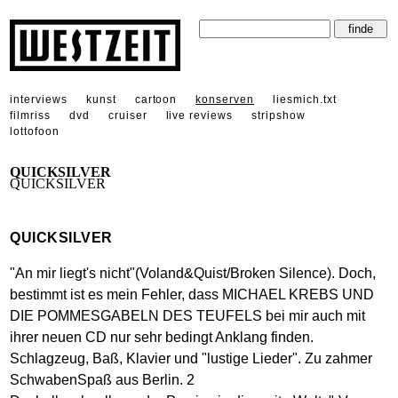
interviews
kunst
cartoon
konserven
liesmich.txt
filmriss
dvd
cruiser
live reviews
stripshow
lottofoon
QUICKSILVER
QUICKSILVER
QUICKSILVER
"An mir liegt's nicht"(Voland&Quist/Broken Silence). Doch,
bestimmt ist es mein Fehler, dass MICHAEL KREBS UND
DIE POMMESGABELN DES TEUFELS bei mir auch mit
ihrer neuen CD nur sehr bedingt Anklang finden.
Schlagzeug, Baß, Klavier und "lustige Lieder". Zu zahmer
SchwabenSpaß aus Berlin. 2