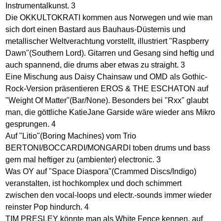
Instrumentalkunst. 3
Die OKKULTOKRATI kommen aus Norwegen und wie man
sich dort einen Bastard aus Bauhaus-Düsternis und
metallischer Weltverachtung vorstellt, illustriert "Raspberry
Dawn"(Southern Lord). Gitarren und Gesang sind heftig und
auch spannend, die drums aber etwas zu straight. 3
Eine Mischung aus Daisy Chainsaw und OMD als Gothic-
Rock-Version präsentieren EROS & THE ESCHATON auf
"Weight Of Matter"(Bar/None). Besonders bei "Rxx" glaubt
man, die göttliche KatieJane Garside wäre wieder ans Mikro
gesprungen. 4
Auf "Litio"(Boring Machines) vom Trio
BERTONI/BOCCARDI/MONGARDI toben drums und bass
gern mal heftiger zu (ambienter) electronic. 3
Was OY auf "Space Diaspora"(Crammed Discs/Indigo)
veranstalten, ist hochkomplex und doch schimmert
zwischen den vocal-loops und electr.-sounds immer wieder
reinster Pop hindurch. 4
TIM PRESLEY könnte man als White Fence kennen, auf