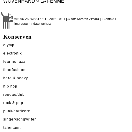
WOVENHAND
›› LA FEMME
©1996-26 WESTZEIT | 2016.10.01 | Autor: Karsten Zimalla |
› kontakt
›
impressum
› datenschutz
Konserven
olymp
electronik
fear no jazz
floorfashion
hard & heavy
hip hop
reggae/dub
rock & pop
punk/hardcore
singer/songwriter
talentamt