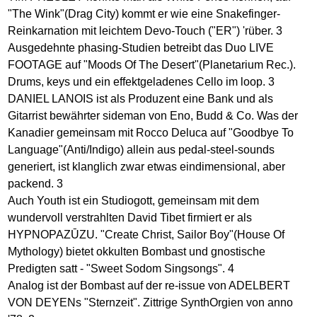
"The Wink"(Drag City) kommt er wie eine Snakefinger-
Reinkarnation mit leichtem Devo-Touch ("ER") 'rüber. 3
Ausgedehnte phasing-Studien betreibt das Duo LIVE
FOOTAGE auf "Moods Of The Desert"(Planetarium Rec.).
Drums, keys und ein effektgeladenes Cello im loop. 3
DANIEL LANOIS ist als Produzent eine Bank und als
Gitarrist bewährter sideman von Eno, Budd & Co. Was der
Kanadier gemeinsam mit Rocco Deluca auf "Goodbye To
Language"(Anti/Indigo) allein aus pedal-steel-sounds
generiert, ist klanglich zwar etwas eindimensional, aber
packend. 3
Auch Youth ist ein Studiogott, gemeinsam mit dem
wundervoll verstrahlten David Tibet firmiert er als
HYPNOPAZŪZU. "Create Christ, Sailor Boy"(House Of
Mythology) bietet okkulten Bombast und gnostische
Predigten satt - "Sweet Sodom Singsongs". 4
Analog ist der Bombast auf der re-issue von ADELBERT
VON DEYENs "Sternzeit". Zittrige SynthOrgien von anno