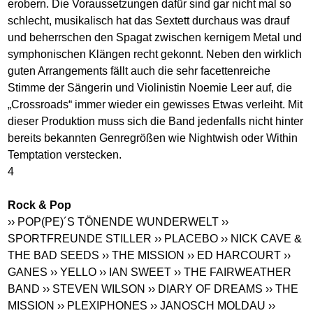
erobern. Die Voraussetzungen dafür sind gar nicht mal so
schlecht, musikalisch hat das Sextett durchaus was drauf
und beherrschen den Spagat zwischen kernigem Metal und
symphonischen Klängen recht gekonnt. Neben den wirklich
guten Arrangements fällt auch die sehr facettenreiche
Stimme der Sängerin und Violinistin Noemie Leer auf, die
„Crossroads“ immer wieder ein gewisses Etwas verleiht. Mit
dieser Produktion muss sich die Band jedenfalls nicht hinter
bereits bekannten Genregrößen wie Nightwish oder Within
Temptation verstecken.
4
Rock & Pop
›› POP(PE)´S TÖNENDE WUNDERWELT
››
SPORTFREUNDE STILLER
›› PLACEBO
›› NICK CAVE &
THE BAD SEEDS
›› THE MISSION
›› ED HARCOURT
››
GANES
›› YELLO
›› IAN SWEET
›› THE FAIRWEATHER
BAND
›› STEVEN WILSON
›› DIARY OF DREAMS
›› THE
MISSION
›› PLEXIPHONES
›› JANOSCH MOLDAU
››