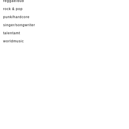
reggae/dub
rock & pop
punk/hardcore
singer/songwriter
talentamt
worldmusic