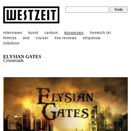
interviews
kunst
cartoon
konserven
liesmich.txt
filmriss
dvd
cruiser
live reviews
stripshow
lottofoon
ELYSIAN GATES
Crossroads