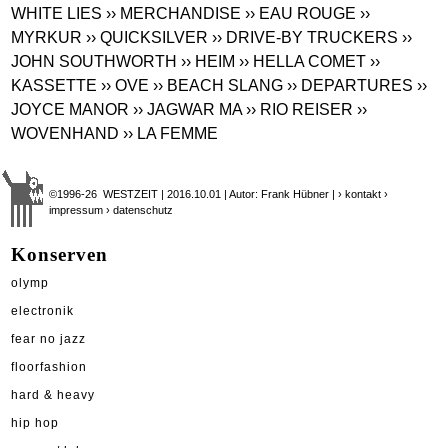
WHITE LIES
›› MERCHANDISE
›› EAU ROUGE
››
MYRKUR
›› QUICKSILVER
›› DRIVE-BY TRUCKERS
››
JOHN SOUTHWORTH
›› HEIM
›› HELLA COMET
››
KASSETTE
›› OVE
›› BEACH SLANG
›› DEPARTURES
››
JOYCE MANOR
›› JAGWAR MA
›› RIO REISER
››
WOVENHAND
›› LA FEMME
©1996-26 WESTZEIT | 2016.10.01 | Autor: Frank Hübner |
› kontakt
›
impressum
› datenschutz
Konserven
olymp
electronik
fear no jazz
floorfashion
hard & heavy
hip hop