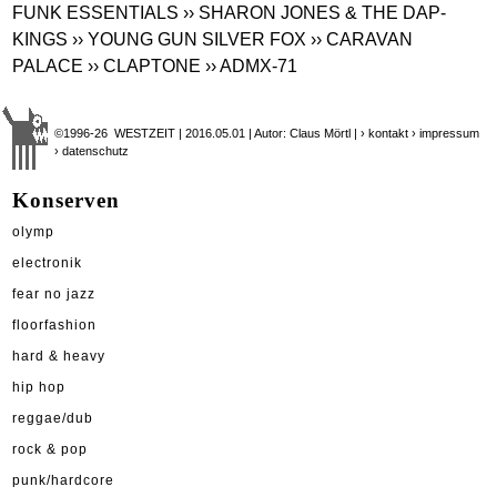
FUNK ESSENTIALS
›› SHARON JONES & THE DAP-
KINGS
›› YOUNG GUN SILVER FOX
›› CARAVAN
PALACE
›› CLAPTONE
›› ADMX-71
©1996-26 WESTZEIT | 2016.05.01 | Autor: Claus Mörtl |
› kontakt
› impressum
› datenschutz
Konserven
olymp
electronik
fear no jazz
floorfashion
hard & heavy
hip hop
reggae/dub
rock & pop
punk/hardcore