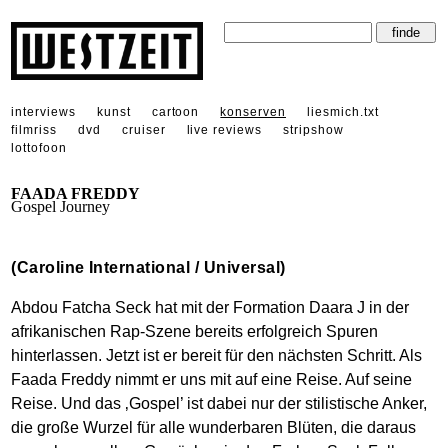
interviews
kunst
cartoon
konserven
liesmich.txt
filmriss
dvd
cruiser
live reviews
stripshow
lottofoon
FAADA FREDDY
Gospel Journey
(Caroline International / Universal)
Abdou Fatcha Seck hat mit der Formation Daara J in der
afrikanischen Rap-Szene bereits erfolgreich Spuren
hinterlassen. Jetzt ist er bereit für den nächsten Schritt. Als
Faada Freddy nimmt er uns mit auf eine Reise. Auf seine
Reise. Und das ‚Gospel’ ist dabei nur der stilistische Anker,
die große Wurzel für alle wunderbaren Blüten, die daraus