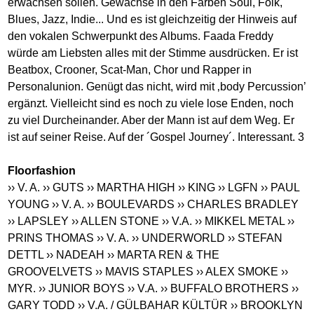
erwachsen sollen. Gewächse in den Farben Soul, Folk,
Blues, Jazz, Indie... Und es ist gleichzeitig der Hinweis auf
den vokalen Schwerpunkt des Albums. Faada Freddy
würde am Liebsten alles mit der Stimme ausdrücken. Er ist
Beatbox, Crooner, Scat-Man, Chor und Rapper in
Personalunion. Genügt das nicht, wird mit ‚body Percussion’
ergänzt. Vielleicht sind es noch zu viele lose Enden, noch
zu viel Durcheinander. Aber der Mann ist auf dem Weg. Er
ist auf seiner Reise. Auf der ´Gospel Journey´. Interessant. 3
Floorfashion
›› V. A.
›› GUTS
›› MARTHA HIGH
›› KING
›› LGFN
›› PAUL
YOUNG
›› V. A.
›› BOULEVARDS
›› CHARLES BRADLEY
›› LAPSLEY
›› ALLEN STONE
›› V.A.
›› MIKKEL METAL
››
PRINS THOMAS
›› V. A.
›› UNDERWORLD
›› STEFAN
DETTL
›› NADEAH
›› MARTA REN & THE
GROOVELVETS
›› MAVIS STAPLES
›› ALEX SMOKE
››
MYR.
›› JUNIOR BOYS
›› V.A.
›› BUFFALO BROTHERS
››
GARY TODD
›› V.A. / GÜLBAHAR KÜLTÜR
›› BROOKLYN