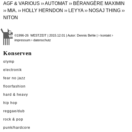
AGF & VARIOUS
›› AUTOMAT
›› BÉRANGÈRE MAXIMIN
›› MIA.
›› HOLLY HERNDON
›› LEYYA
›› NOSAJ THING
››
NITON
©1996-26 WESTZEIT | 2015.12.01 | Autor: Dennis Behle |
› kontakt
›
impressum
› datenschutz
Konserven
olymp
electronik
fear no jazz
floorfashion
hard & heavy
hip hop
reggae/dub
rock & pop
punk/hardcore