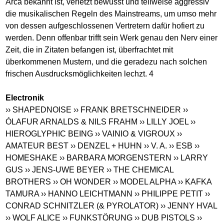
Arca bekannt ist, verletzt bewusst und teilweise aggressiv
die musikalischen Regeln des Mainstreams, um umso mehr
von dessen aufgeschlossenen Vertretern dafür hofiert zu
werden. Denn offenbar trifft sein Werk genau den Nerv einer
Zeit, die in Zitaten befangen ist, überfrachtet mit
überkommenen Mustern, und die geradezu nach solchen
frischen Ausdrucksmöglichkeiten lechzt. 4
Electronik
›› SHAPEDNOISE
›› FRANK BRETSCHNEIDER
››
ÓLAFUR ARNALDS & NILS FRAHM
›› LILLY JOEL
››
HIEROGLYPHIC BEING
›› VAINIO & VIGROUX
››
AMATEUR BEST
›› DENZEL + HUHN
›› V. A.
›› ESB
››
HOMESHAKE
›› BARBARA MORGENSTERN
›› LARRY
GUS
›› JENS-UWE BEYER
›› THE CHEMICAL
BROTHERS
›› OH WONDER
›› MODEL ALPHA
›› KAFKA
TAMURA
›› HANNO LEICHTMANN
›› PHILIPPE PETIT
››
CONRAD SCHNITZLER (& PYROLATOR)
›› JENNY HVAL
›› WOLF ALICE
›› FUNKSTÖRUNG
›› DUB PISTOLS
››