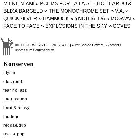
MIEKE MIAMI
›› POEMS FOR LAILA
›› TEHO TEARDO &
BLIXA BARGELD
›› THE MONOCHROME SET
›› V.A.
››
QUICKSILVER
›› HAMMOCK
›› YNDI HALDA
›› MOGWAI
››
FACE TO FACE
›› EXPLOSIONS IN THE SKY
›› COVES
©1996-26 WESTZEIT | 2016.04.01 | Autor: Marco Pawert |
› kontakt
›
impressum
› datenschutz
Konserven
olymp
electronik
fear no jazz
floorfashion
hard & heavy
hip hop
reggae/dub
rock & pop