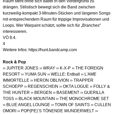
Raum steht ohne sich dabei in den Vordergrund zu
drängen. Stilistisch bewegt sich die Band zwischen
kurzweilig-kompakt 3-Minuten-Stücken und längeren Songs
mit entsprechendem Raum für trippige Improvisationen und
Loops. Wer Warpaint schätzt, sollte sich für „Branches“
interessieren.
VÖ 8.4.
4
Weitere Infos:
https://hunt.bandcamp.com
Rock & Pop
›› JUPITER JONES
›› WRAY
›› K-X-P
›› THE FOREIGN
RESORT
›› YUMA SUN
›› WELLE: Erdball
›› L'AME
IMMORTELLE
›› HERON OBLIVION
›› TRAPPER
SCHOEPP
›› REGENSCHEIN
›› OKTA LOGUE
›› FOLLY &
THE HUNTER
›› BERGEN
›› BASEMENT
›› GUERILLA
TOSS
›› BLACK MOUNTAIN
›› THE MONOCHROME SET
›› BLUE ANGEL LOUNGE
›› TOWN OF SAINTS
›› CULLEN
OMORI
›› POP(PE)´S TÖNENDE WUNDERWELT
››