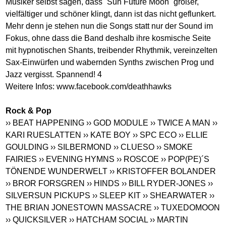
Musiker selbst sagen, dass ´Sun Future Moon´ größer,
vielfältiger und schöner klingt, dann ist das nicht geflunkert.
Mehr denn je stehen nun die Songs statt nur der Sound im
Fokus, ohne dass die Band deshalb ihre kosmische Seite
mit hypnotischen Shants, treibender Rhythmik, vereinzelten
Sax-Einwürfen und wabernden Synths zwischen Prog und
Jazz vergisst. Spannend! 4
Weitere Infos:
www.facebook.com/deathhawks
Rock & Pop
›› BEAT HAPPENING
›› GOD MODULE
›› TWICE A MAN
››
KARI RUESLATTEN
›› KATE BOY
›› SPC ECO
›› ELLIE
GOULDING
›› SILBERMOND
›› CLUESO
›› SMOKE
FAIRIES
›› EVENING HYMNS
›› ROSCOE
›› POP(PE)´S
TÖNENDE WUNDERWELT
›› KRISTOFFER BOLANDER
›› BROR FORSGREN
›› HINDS
›› BILL RYDER-JONES
››
SILVERSUN PICKUPS
›› SLEEP KIT
›› SHEARWATER
››
THE BRIAN JONESTOWN MASSACRE
›› TUXEDOMOON
›› QUICKSILVER
›› HATCHAM SOCIAL
›› MARTIN