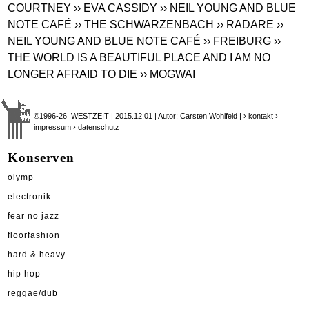
COURTNEY
›› EVA CASSIDY
›› NEIL YOUNG AND BLUE
NOTE CAFÉ
›› THE SCHWARZENBACH
›› RADARE
››
NEIL YOUNG AND BLUE NOTE CAFÉ
›› FREIBURG
››
THE WORLD IS A BEAUTIFUL PLACE AND I AM NO
LONGER AFRAID TO DIE
›› MOGWAI
©1996-26 WESTZEIT | 2015.12.01 | Autor: Carsten Wohlfeld |
› kontakt
›
impressum
› datenschutz
Konserven
olymp
electronik
fear no jazz
floorfashion
hard & heavy
hip hop
reggae/dub