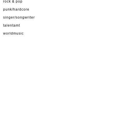
rock & pop
punk/hardcore
singer/songwriter
talentamt
worldmusic