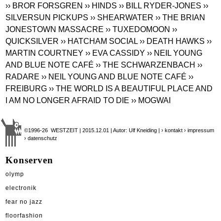
›› BROR FORSGREN
›› HINDS
›› BILL RYDER-JONES
››
SILVERSUN PICKUPS
›› SHEARWATER
›› THE BRIAN
JONESTOWN MASSACRE
›› TUXEDOMOON
››
QUICKSILVER
›› HATCHAM SOCIAL
›› DEATH HAWKS
››
MARTIN COURTNEY
›› EVA CASSIDY
›› NEIL YOUNG
AND BLUE NOTE CAFÉ
›› THE SCHWARZENBACH
››
RADARE
›› NEIL YOUNG AND BLUE NOTE CAFÉ
››
FREIBURG
›› THE WORLD IS A BEAUTIFUL PLACE AND
I AM NO LONGER AFRAID TO DIE
›› MOGWAI
©1996-26 WESTZEIT | 2015.12.01 | Autor: Ulf Kneiding |
› kontakt
› impressum
› datenschutz
Konserven
olymp
electronik
fear no jazz
floorfashion