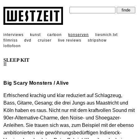
interviews
kunst
cartoon
konserven
liesmich.txt
filmriss
dvd
cruiser
live reviews
stripshow
lottofoon
SLEEP KIT
II
Big Scary Monsters / Alive
Erfrischend krachig und klar reduziert auf Schlagzeug,
Bass, Gitarre, Gesang; die drei Jungs aus Maastricht und
Köln haben es raus. Nicht nur mit dem kraftvollen Sound mit
90er-Alternative-Charme, den Noise- und Shoegazer-
Anleihen. Sie trauen sich was, zum Beispiel mit der ebenso
ambitionierten wie gewöhnungsbedürftigen Indierock-