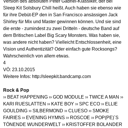
Version des absoluten Peter Gabriel-Klassiker, der bei
Sleep Kit Solsbury Chill heißt. Auch haben sie ebenso wie
für ihre Debüt-EP den in San Francisco ansässigen Jack
Shirley für Mix und Master gewinnen können. Und sie sind
die erste - zumindest zu zwei Dritteln - deutsche Band auf
dem Britischen Label Big Scary Monsters. Was haben sie,
was andere nicht haben? Vielleicht Entschlossenheit, eine
Vision und Authentizität? Oder einfach gute Rocksongs?
Wahrscheinlich von allem etwas.
4
VÖ: 23.10.2015
Weitere Infos:
http://sleepkit.bandcamp.com
Rock & Pop
›› BEAT HAPPENING
›› GOD MODULE
›› TWICE A MAN
››
KARI RUESLATTEN
›› KATE BOY
›› SPC ECO
›› ELLIE
GOULDING
›› SILBERMOND
›› CLUESO
›› SMOKE
FAIRIES
›› EVENING HYMNS
›› ROSCOE
›› POP(PE)´S
TÖNENDE WUNDERWELT
›› KRISTOFFER BOLANDER