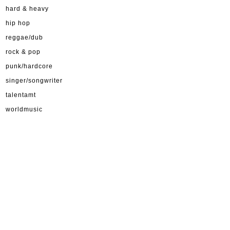
hard & heavy
hip hop
reggae/dub
rock & pop
punk/hardcore
singer/songwriter
talentamt
worldmusic