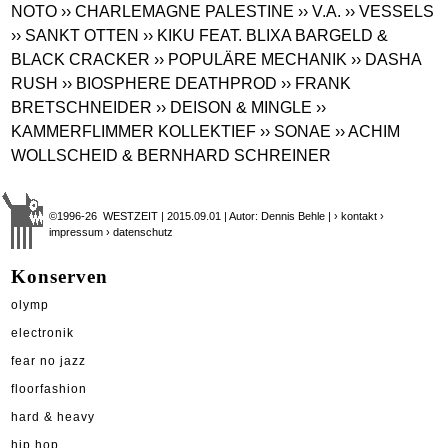
NOTO
›› CHARLEMAGNE PALESTINE
›› V.A.
›› VESSELS
›› SANKT OTTEN
›› KIKU FEAT. BLIXA BARGELD &
BLACK CRACKER
›› POPULÄRE MECHANIK
›› DASHA
RUSH
›› BIOSPHERE DEATHPROD
›› FRANK
BRETSCHNEIDER
›› DEISON & MINGLE
››
KAMMERFLIMMER KOLLEKTIEF
›› SONAE
›› ACHIM
WOLLSCHEID & BERNHARD SCHREINER
©1996-26 WESTZEIT | 2015.09.01 | Autor: Dennis Behle |
› kontakt
›
impressum
› datenschutz
Konserven
olymp
electronik
fear no jazz
floorfashion
hard & heavy
hip hop