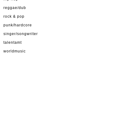
reggae/dub
rock & pop
punk/hardcore
singer/songwriter
talentamt
worldmusic