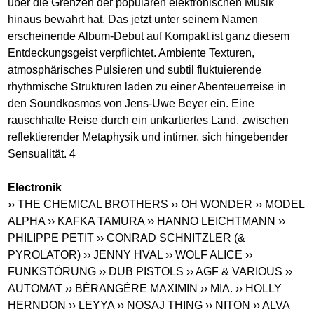
über die Grenzen der populären elektronischen Musik
hinaus bewahrt hat. Das jetzt unter seinem Namen
erscheinende Album-Debut auf Kompakt ist ganz diesem
Entdeckungsgeist verpflichtet. Ambiente Texturen,
atmosphärisches Pulsieren und subtil fluktuierende
rhythmische Strukturen laden zu einer Abenteuerreise in
den Soundkosmos von Jens-Uwe Beyer ein. Eine
rauschhafte Reise durch ein unkartiertes Land, zwischen
reflektierender Metaphysik und intimer, sich hingebender
Sensualität. 4
Electronik
›› THE CHEMICAL BROTHERS
›› OH WONDER
›› MODEL
ALPHA
›› KAFKA TAMURA
›› HANNO LEICHTMANN
››
PHILIPPE PETIT
›› CONRAD SCHNITZLER (&
PYROLATOR)
›› JENNY HVAL
›› WOLF ALICE
››
FUNKSTÖRUNG
›› DUB PISTOLS
›› AGF & VARIOUS
››
AUTOMAT
›› BÉRANGÈRE MAXIMIN
›› MIA.
›› HOLLY
HERNDON
›› LEYYA
›› NOSAJ THING
›› NITON
›› ALVA