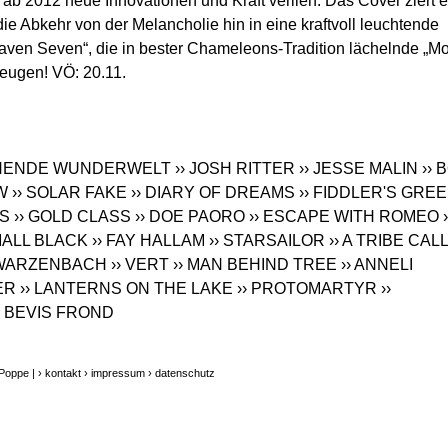
b 2012 neue Innovationen und Kraft verlieh. Das Cover ziert e
ie Abkehr von der Melancholie hin in eine kraftvoll leuchtende
aven Seven“, die in bester Chameleons-Tradition lächelnde „M
zeugen! VÖ: 20.11.
TÖNENDE WUNDERWELT
›› JOSH RITTER
›› JESSE MALIN
›› 
W
›› SOLAR FAKE
›› DIARY OF DREAMS
›› FIDDLER'S GRE
RS
›› GOLD CLASS
›› DOE PAORO
›› ESCAPE WITH ROMEO
›
MALL BLACK
›› FAY HALLAM
›› STARSAILOR
›› A TRIBE CAL
HWARZENBACH
›› VERT
›› MAN BEHIND TREE
›› ANNELI
ER
›› LANTERNS ON THE LAKE
›› PROTOMARTYR
››
E BEVIS FROND
 Poppe |
› kontakt
› impressum
› datenschutz