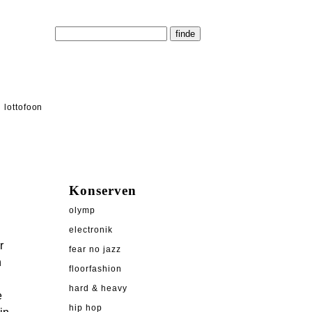
lottofoon
Konserven
olymp
electronik
r
fear no jazz
n
floorfashion
hard & heavy
e
hip hop