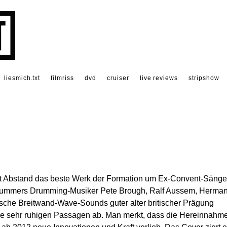
liesmich.txt
filmriss
dvd
cruiser
live reviews
stripshow
mit Abstand das beste Werk der Formation um Ex-Convent-Sänge
Drummers Drumming-Musiker Pete Brough, Ralf Aussem, Herma
pische Breitwand-Wave-Sounds guter alter britischer Prägung
ise sehr ruhigen Passagen ab. Man merkt, dass die Hereinnahm