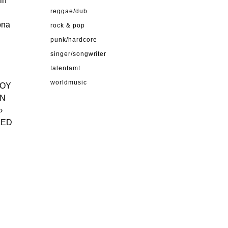
in
reggae/dub
ona
rock & pop
punk/hardcore
singer/songwriter
talentamt
worldmusic
BOY
EN
›
LED