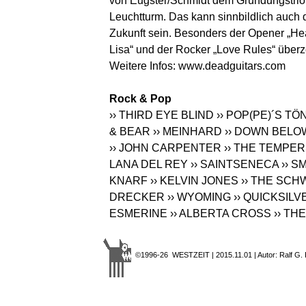
von Eugster/Schmidt dem Gründungstrio a
Leuchtturm. Das kann sinnbildlich auch d
Zukunft sein. Besonders der Opener „He
Lisa“ und der Rocker „Love Rules“ über
Weitere Infos:
www.deadguitars.com
Rock & Pop
›› THIRD EYE BLIND
›› POP(PE)´S 
& BEAR
›› MEINHARD
›› DOWN BELO
›› JOHN CARPENTER
›› THE TEMPE
LANA DEL REY
›› SAINTSENECA
›› S
KNARF
›› KELVIN JONES
›› THE SC
DRECKER
›› WYOMING
›› QUICKSILV
ESMERINE
›› ALBERTA CROSS
›› TH
©1996-26 WESTZEIT | 2015.11.01 | Autor: Ralf G.