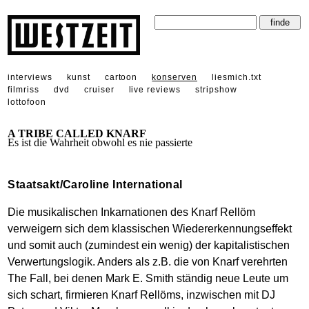
interviews
kunst
cartoon
konserven
liesmich.txt
filmriss
dvd
cruiser
live reviews
stripshow
lottofoon
A TRIBE CALLED KNARF
Es ist die Wahrheit obwohl es nie passierte
Staatsakt/Caroline International
Die musikalischen Inkarnationen des Knarf Rellöm
verweigern sich dem klassischen Wiedererkennungseffekt
und somit auch (zumindest ein wenig) der kapitalistischen
Verwertungslogik. Anders als z.B. die von Knarf verehrten
The Fall, bei denen Mark E. Smith ständig neue Leute um
sich schart, firmieren Knarf Rellöms, inzwischen mit DJ