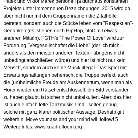
Patex und Viktor Marek personell ja durchaus konstanten
Projekte unter immer neuen Bezeichnungen. 2015 wird da
aber nicht nur mit dem Gruppennamen die Zitathölle
betreten, sondern auch die Stücke leben vom "Respekt an"-
Gedanken (es ist eben doch HipHop, bloß mit etwas
anderen Mitteln). FGTH's "The Power Of Love" wird zur
Forderung "Vergesellschaftet die Liebe" (der ich mich -
anders als den meisten anderen Texten - übrigens nicht
unbedingt anschließen würde) und hier ist nicht nur kein
Mensch, sondern auch keine Musik illegal. Das Spiel mit
Erwartungshaltungen beherrscht die Truppe perfekt, auch
die (un)heimliche Freude am Auskennertum, wenn man als
Hörer wieder ein Rätsel entschlüsselt, ein Bild verstanden
zu haben glaubt, ist sicher nicht unkalkuliert. Aber: das hier
ist auch einfach fette Tanzmusik. Und - selten genug -
solche mit ganz klarer politischer Aussage. Deshalb gilt
weiterhin: Move your ass and your mind will follow! 5
Weitere Infos:
www.knarfrelloem.org