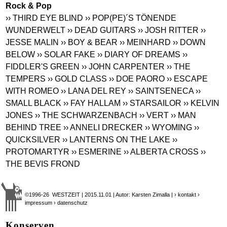
Rock & Pop
›› THIRD EYE BLIND
›› POP(PE)´S TÖNENDE
WUNDERWELT
›› DEAD GUITARS
›› JOSH RITTER
››
JESSE MALIN
›› BOY & BEAR
›› MEINHARD
›› DOWN
BELOW
›› SOLAR FAKE
›› DIARY OF DREAMS
››
FIDDLER'S GREEN
›› JOHN CARPENTER
›› THE
TEMPERS
›› GOLD CLASS
›› DOE PAORO
›› ESCAPE
WITH ROMEO
›› LANA DEL REY
›› SAINTSENECA
››
SMALL BLACK
›› FAY HALLAM
›› STARSAILOR
›› KELVIN
JONES
›› THE SCHWARZENBACH
›› VERT
›› MAN
BEHIND TREE
›› ANNELI DRECKER
›› WYOMING
››
QUICKSILVER
›› LANTERNS ON THE LAKE
››
PROTOMARTYR
›› ESMERINE
›› ALBERTA CROSS
››
THE BEVIS FROND
©1996-26 WESTZEIT | 2015.11.01 | Autor: Karsten Zimalla |
› kontakt
›
impressum
› datenschutz
Konserven