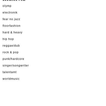
olymp
electronik
fear no jazz
floorfashion
hard & heavy
hip hop
reggae/dub
rock & pop
punk/hardcore
singer/songwriter
talentamt
worldmusic