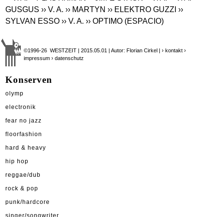
GUSGUS
›› V. A.
›› MARTYN
›› ELEKTRO GUZZI
››
SYLVAN ESSO
›› V. A.
›› OPTIMO (ESPACIO)
©1996-26 WESTZEIT | 2015.05.01 | Autor: Florian Cirkel |
› kontakt
›
impressum
› datenschutz
Konserven
olymp
electronik
fear no jazz
floorfashion
hard & heavy
hip hop
reggae/dub
rock & pop
punk/hardcore
singer/songwriter