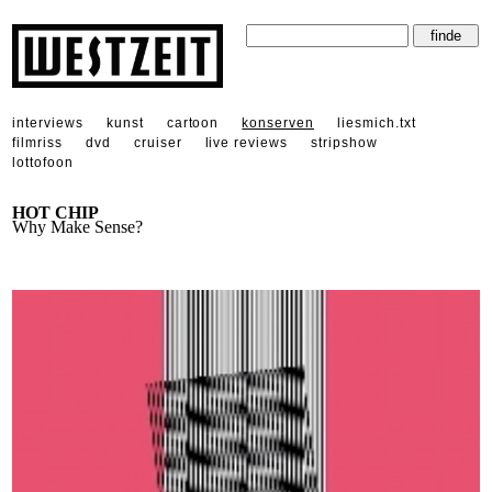
interviews
kunst
cartoon
konserven
liesmich.txt
filmriss
dvd
cruiser
live reviews
stripshow
lottofoon
HOT CHIP
Why Make Sense?