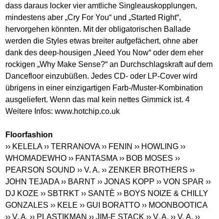
dass daraus locker vier amtliche Singleauskopplungen,
mindestens aber „Cry For You“ und „Started Right“,
hervorgehen könnten. Mit der obligatorischen Ballade
werden die Styles etwas breiter aufgefächert, ohne aber
dank des deep-housigen „Need You Now“ oder dem eher
rockigen „Why Make Sense?“ an Durchschlagskraft auf dem
Dancefloor einzubüßen. Jedes CD- oder LP-Cover wird
übrigens in einer einzigartigen Farb-/Muster-Kombination
ausgeliefert. Wenn das mal kein nettes Gimmick ist. 4
Weitere Infos:
www.hotchip.co.uk
Floorfashion
›› KELELA
›› TERRANOVA
›› FENIN
›› HOWLING
››
WHOMADEWHO
›› FANTASMA
›› BOB MOSES
››
PEARSON SOUND
›› V. A.
›› ZENKER BROTHERS
››
JOHN TEJADA
›› BARNT
›› JONAS KOPP
›› VON SPAR
››
DJ KOZE
›› SBTRKT
›› SANTÈ
›› BOYS NOIZE & CHILLY
GONZALES
›› KELE
›› GUI BORATTO
›› MOONBOOTICA
›› V. A.
›› PLASTIKMAN
›› JIM-E STACK
›› V. A.
›› V. A.
››