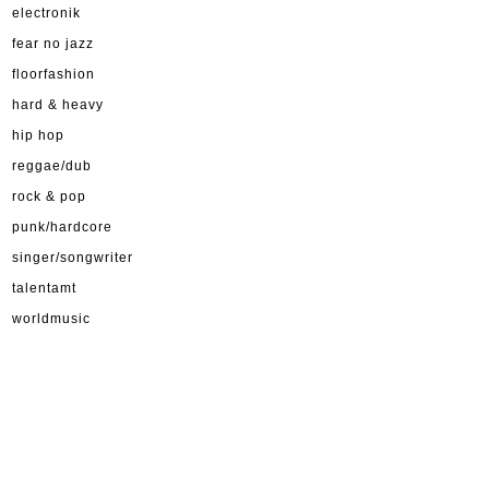
electronik
fear no jazz
floorfashion
hard & heavy
hip hop
reggae/dub
rock & pop
punk/hardcore
singer/songwriter
talentamt
worldmusic