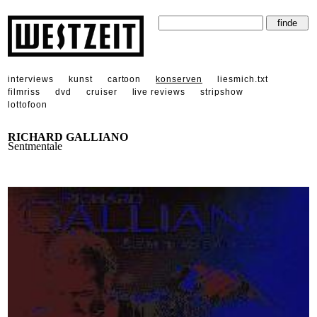
interviews
kunst
cartoon
konserven
liesmich.txt
filmriss
dvd
cruiser
live reviews
stripshow
lottofoon
RICHARD GALLIANO
Sentmentale