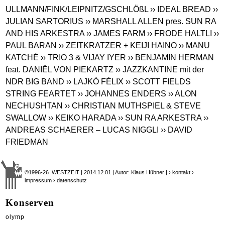
ULLMANN/FINK/LEIPNITZ/GSCHLÖßL
›› IDEAL BREAD
››
JULIAN SARTORIUS
›› MARSHALL ALLEN pres. SUN RA
AND HIS ARKESTRA
›› JAMES FARM
›› FRODE HALTLI
››
PAUL BARAN
›› ZEITKRATZER + KEIJI HAINO
›› MANU
KATCHÉ
›› TRIO 3 & VIJAY IYER
›› BENJAMIN HERMAN
feat. DANIËL VON PIEKARTZ
›› JAZZKANTINE mit der
NDR BIG BAND
›› LAJKÒ FÈLIX
›› SCOTT FIELDS
STRING FEARTET
›› JOHANNES ENDERS
›› ALON
NECHUSHTAN
›› CHRISTIAN MUTHSPIEL & STEVE
SWALLOW
›› KEIKO HARADA
›› SUN RA ARKESTRA
››
ANDREAS SCHAERER – LUCAS NIGGLI
›› DAVID
FRIEDMAN
©1996-26 WESTZEIT | 2014.12.01 | Autor: Klaus Hübner |
› kontakt
›
impressum
› datenschutz
Konserven
olymp