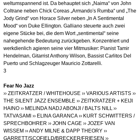
weltumspannend ist. Da behauptet sich „Naima“ von John
Coltrane neben Chick Coreas „Armando's Rumba“ und „The
Jody Grind“ von Horace Silver neben „In A Sentimental
Mood“ von Duke Ellington. Galliano steuerte auch zwei
eigene Stücke bei, die dem Wort „sentimental“ seine
nahegehende Bedeutung zurückgeben. Konzentriert und
werkdienlich agieren seine vier Mitmusiker: Pianist Tamir
Hendelman, Gitarrist Anthony Wilson, Bassist Carlitos Del
Puerto und Schlagzeuger Mauricio Zottarelli.
3
Fear No Jazz
›› ZEITKRATZER / WHITEHOUSE
›› VARIOUS ARTISTS
››
THE SILENT JAZZ ENSEMBLE
›› ZEITKRATZER + KEIJI
HAINO
›› MELINDA NADJ ABONJI / BALTS NILL
››
TATVASAMI
›› ELINA GARANCA
›› KURT SCHWITTERS /
SPRECHBOHRER
›› JOHN CAGE
›› JOZEF VAN
WISSEM
›› ANDY MILNE & DAPP THEORY
››
GARRETT/SCOFIELD/BRECKER/FRIESEN
››