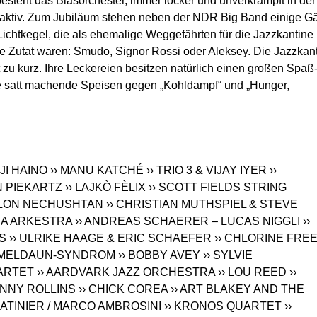
esteht das Blasorchester, immer locker und unverkrampft in der
aktiv. Zum Jubiläum stehen neben der NDR Big Band einige G
Lichtkegel, die als ehemalige Weggefährten für die Jazzkantine
ge Zutat waren: Smudo, Signor Rossi oder Aleksey. Die Jazzkan
t zu kurz. Ihre Leckereien besitzen natürlich einen großen Spaß
sie satt machende Speisen gegen „Kohldampf“ und „Hunger,
JI HAINO
›› MANU KATCHÉ
›› TRIO 3 & VIJAY IYER
››
N PIEKARTZ
›› LAJKÒ FÈLIX
›› SCOTT FIELDS STRING
 ALON NECHUSHTAN
›› CHRISTIAN MUTHSPIEL & STEVE
 RA ARKESTRA
›› ANDREAS SCHAERER – LUCAS NIGGLI
››
S
›› ULRIKE HAAGE & ERIC SCHAEFER
›› CHLORINE FRE
MMELDAUN-SYNDROM
›› BOBBY AVEY
›› SYLVIE
ARTET
›› AARDVARK JAZZ ORCHESTRA
›› LOU REED
››
ONNY ROLLINS
›› CHICK COREA
›› ART BLAKEY AND THE
MATINIER / MARCO AMBROSINI
›› KRONOS QUARTET
››