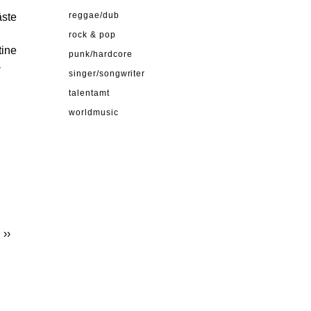
äste
reggae/dub
rock & pop
tine
punk/hardcore
-
singer/songwriter
talentamt
worldmusic
E
››