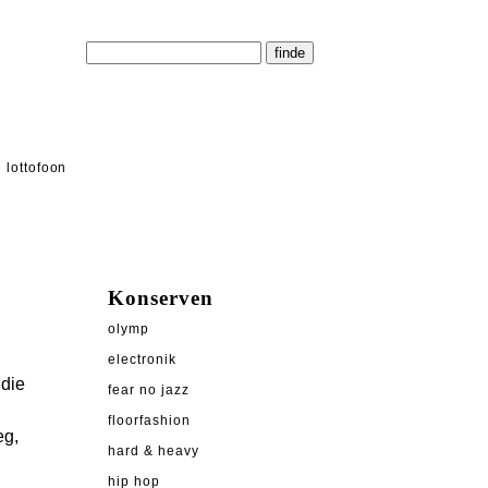
lottofoon
Konserven
olymp
electronik
 die
fear no jazz
floorfashion
eg,
hard & heavy
hip hop