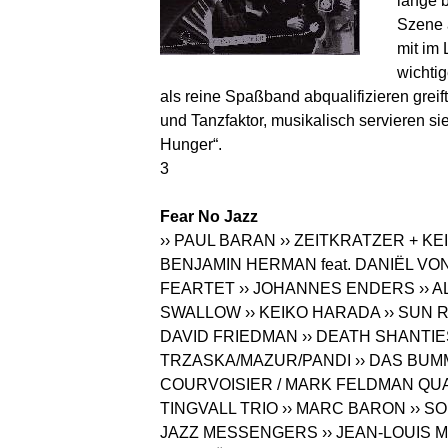
lange b
Szene 
mit im 
wichti
als reine Spaßband abqualifizieren greif
und Tanzfaktor, musikalisch servieren 
Hunger“.
3
Fear No Jazz
›› PAUL BARAN
›› ZEITKRATZER + KEI
BENJAMIN HERMAN feat. DANIËL VO
FEARTET
›› JOHANNES ENDERS
››
SWALLOW
›› KEIKO HARADA
›› SUN
DAVID FRIEDMAN
›› DEATH SHANTIE
TRZASKA/MAZUR/PANDI
›› DAS BU
COURVOISIER / MARK FELDMAN QU
TINGVALL TRIO
›› MARC BARON
›› S
JAZZ MESSENGERS
›› JEAN-LOUIS 