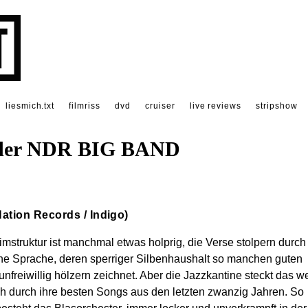
liesmich.txt
filmriss
dvd
cruiser
live reviews
stripshow
der NDR BIG BAND
ation Records / Indigo)
mstruktur ist manchmal etwas holprig, die Verse stolpern durch
he Sprache, deren sperriger Silbenhaushalt so manchen guten
 unfreiwillig hölzern zeichnet. Aber die Jazzkantine steckt das w
ch durch ihre besten Songs aus den letzten zwanzig Jahren. So