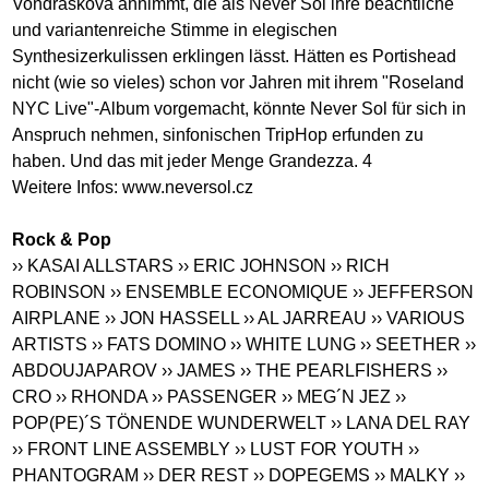
Vondrášková annimmt, die als Never Sol ihre beachtliche
und variantenreiche Stimme in elegischen
Synthesizerkulissen erklingen lässt. Hätten es Portishead
nicht (wie so vieles) schon vor Jahren mit ihrem "Roseland
NYC Live"-Album vorgemacht, könnte Never Sol für sich in
Anspruch nehmen, sinfonischen TripHop erfunden zu
haben. Und das mit jeder Menge Grandezza. 4
Weitere Infos:
www.neversol.cz
Rock & Pop
›› KASAI ALLSTARS
›› ERIC JOHNSON
›› RICH
ROBINSON
›› ENSEMBLE ECONOMIQUE
›› JEFFERSON
AIRPLANE
›› JON HASSELL
›› AL JARREAU
›› VARIOUS
ARTISTS
›› FATS DOMINO
›› WHITE LUNG
›› SEETHER
››
ABDOUJAPAROV
›› JAMES
›› THE PEARLFISHERS
››
CRO
›› RHONDA
›› PASSENGER
›› MEG´N JEZ
››
POP(PE)´S TÖNENDE WUNDERWELT
›› LANA DEL RAY
›› FRONT LINE ASSEMBLY
›› LUST FOR YOUTH
››
PHANTOGRAM
›› DER REST
›› DOPEGEMS
›› MALKY
››