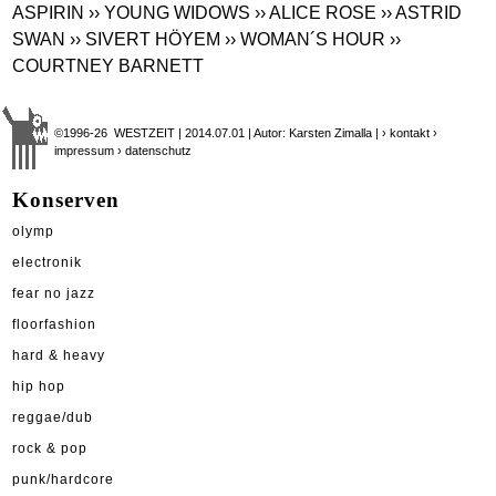
ASPIRIN
›› YOUNG WIDOWS
›› ALICE ROSE
›› ASTRID
SWAN
›› SIVERT HÖYEM
›› WOMAN´S HOUR
››
COURTNEY BARNETT
©1996-26 WESTZEIT | 2014.07.01 | Autor: Karsten Zimalla |
› kontakt
›
impressum
› datenschutz
Konserven
olymp
electronik
fear no jazz
floorfashion
hard & heavy
hip hop
reggae/dub
rock & pop
punk/hardcore