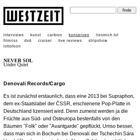
interviews
kunst
cartoon
konserven
liesmich.txt
filmriss
dvd
cruiser
live reviews
stripshow
lottofoon
NEVER SOL
Under Quiet
Denovali Records/Cargo
Es ist zunächst erstaunlich, dass eine 2013 bei Supraphon,
dem ex-Staatslabel der ČSSR, erschienene Pop-Platte in
Deutschland lizensiert wird. Denn zumeist werden ja die
Früchte aus Süd- und Osteuropa bestenfalls von den
Bäumen "Folk" oder "Avantgarde" gepflückt. Umso besser,
dass man sich in Bochum bei Denovali der Tschechin Sára