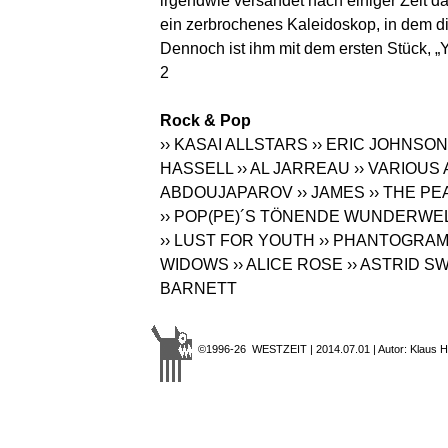
irgendwie versandet nach einiger Zeit d
ein zerbrochenes Kaleidoskop, in dem di
Dennoch ist ihm mit dem ersten Stück, „Y
2
Rock & Pop
›› KASAI ALLSTARS
›› ERIC JOHNSON
HASSELL
›› AL JARREAU
›› VARIOUS
ABDOUJAPAROV
›› JAMES
›› THE P
›› POP(PE)´S TÖNENDE WUNDERWE
›› LUST FOR YOUTH
›› PHANTOGRA
WIDOWS
›› ALICE ROSE
›› ASTRID S
BARNETT
©1996-26 WESTZEIT | 2014.07.01 | Autor: Klaus H