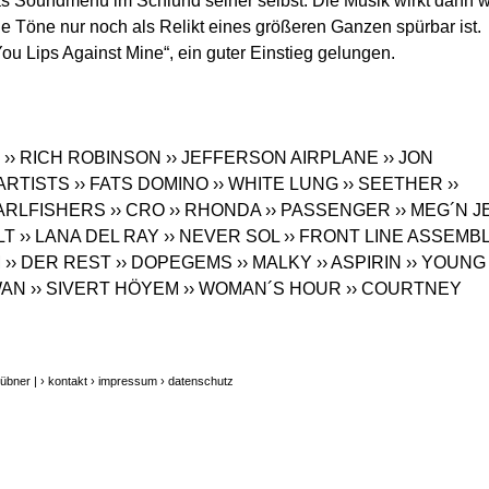
as Soundmenü im Schlund seiner selbst. Die Musik wirkt dann 
e Töne nur noch als Relikt eines größeren Ganzen spürbar ist.
ou Lips Against Mine“, ein guter Einstieg gelungen.
›› RICH ROBINSON
›› JEFFERSON AIRPLANE
›› JON
 ARTISTS
›› FATS DOMINO
›› WHITE LUNG
›› SEETHER
››
EARLFISHERS
›› CRO
›› RHONDA
›› PASSENGER
›› MEG´N J
LT
›› LANA DEL RAY
›› NEVER SOL
›› FRONT LINE ASSEMB
M
›› DER REST
›› DOPEGEMS
›› MALKY
›› ASPIRIN
›› YOUNG
WAN
›› SIVERT HÖYEM
›› WOMAN´S HOUR
›› COURTNEY
übner |
› kontakt
› impressum
› datenschutz