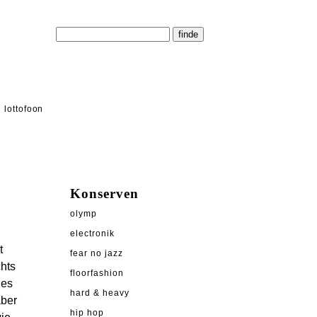
lottofoon
Konserven
olymp
electronik
t
fear no jazz
chts
floorfashion
 es
hard & heavy
aber
hip hop