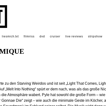
liesmich.txt
filmriss
dvd
cruiser
live reviews
stripshow
MIQUE
e zu den Starving Weirdos und ist seit „Light That Comes, Ligh
uf „Melt Into Nothing“ spürt er dem nach, was als das große Ni
h die Atmosphäre wabert. Pyle hat sowohl die große Form – wie
r Gonnae Die“ zeigt – wie auch die minimale Geste im Köcher, 