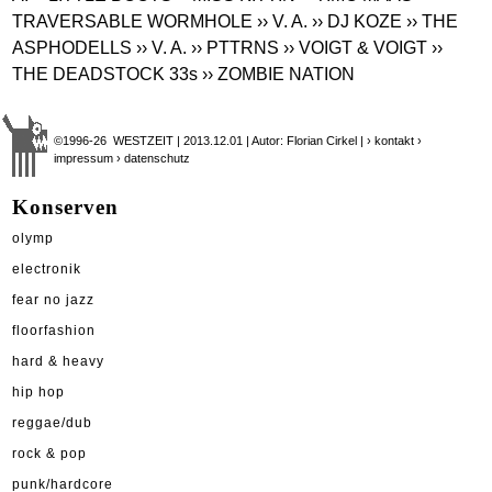
TRAVERSABLE WORMHOLE
›› V. A.
›› DJ KOZE
›› THE
ASPHODELLS
›› V. A.
›› PTTRNS
›› VOIGT & VOIGT
››
THE DEADSTOCK 33s
›› ZOMBIE NATION
©1996-26 WESTZEIT | 2013.12.01 | Autor: Florian Cirkel |
› kontakt
›
impressum
› datenschutz
Konserven
olymp
electronik
fear no jazz
floorfashion
hard & heavy
hip hop
reggae/dub
rock & pop
punk/hardcore