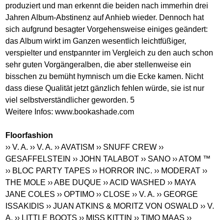
produziert und man erkennt die beiden nach immerhin drei
Jahren Album-Abstinenz auf Anhieb wieder. Dennoch hat
sich aufgrund besagter Vorgehensweise einiges geändert:
das Album wirkt im Ganzen wesentlich leichtfüßiger,
verspielter und enstpannter im Vergleich zu den auch schon
sehr guten Vorgängeralben, die aber stellenweise ein
bisschen zu bemüht hymnisch um die Ecke kamen. Nicht
dass diese Qualität jetzt gänzlich fehlen würde, sie ist nur
viel selbstverständlicher geworden. 5
Weitere Infos:
www.bookashade.com
Floorfashion
›› V. A.
›› V. A.
›› AVATISM
›› SNUFF CREW
››
GESAFFELSTEIN
›› JOHN TALABOT
›› SANO
›› ATOM ™
›› BLOC PARTY TAPES
›› HORROR INC.
›› MODERAT
››
THE MOLE
›› ABE DUQUE
›› ACID WASHED
›› MAYA
JANE COLES
›› OPTIMO
›› CLOSE
›› V. A.
›› GEORGE
ISSAKIDIS
›› JUAN ATKINS & MORITZ VON OSWALD
›› V.
A.
›› LITTLE BOOTS
›› MISS KITTIN
›› TIMO MAAS
››