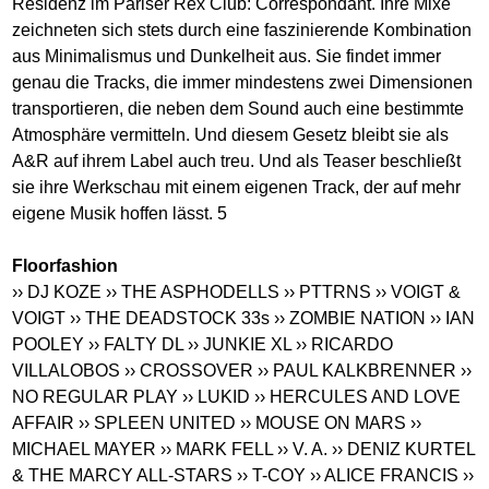
Residenz im Pariser Rex Club: Correspondant. Ihre Mixe
zeichneten sich stets durch eine faszinierende Kombination
aus Minimalismus und Dunkelheit aus. Sie findet immer
genau die Tracks, die immer mindestens zwei Dimensionen
transportieren, die neben dem Sound auch eine bestimmte
Atmosphäre vermitteln. Und diesem Gesetz bleibt sie als
A&R auf ihrem Label auch treu. Und als Teaser beschließt
sie ihre Werkschau mit einem eigenen Track, der auf mehr
eigene Musik hoffen lässt. 5
Floorfashion
›› DJ KOZE
›› THE ASPHODELLS
›› PTTRNS
›› VOIGT &
VOIGT
›› THE DEADSTOCK 33s
›› ZOMBIE NATION
›› IAN
POOLEY
›› FALTY DL
›› JUNKIE XL
›› RICARDO
VILLALOBOS
›› CROSSOVER
›› PAUL KALKBRENNER
››
NO REGULAR PLAY
›› LUKID
›› HERCULES AND LOVE
AFFAIR
›› SPLEEN UNITED
›› MOUSE ON MARS
››
MICHAEL MAYER
›› MARK FELL
›› V. A.
›› DENIZ KURTEL
& THE MARCY ALL-STARS
›› T-COY
›› ALICE FRANCIS
››