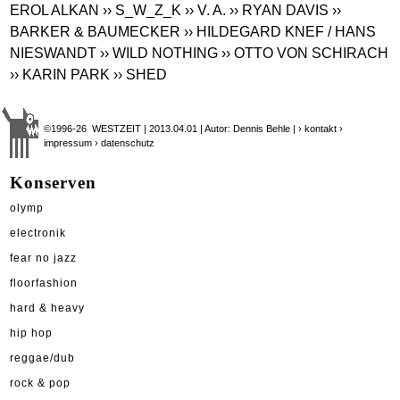
EROL ALKAN
›› S_W_Z_K
›› V. A.
›› RYAN DAVIS
››
BARKER & BAUMECKER
›› HILDEGARD KNEF / HANS
NIESWANDT
›› WILD NOTHING
›› OTTO VON SCHIRACH
›› KARIN PARK
›› SHED
©1996-26 WESTZEIT | 2013.04.01 | Autor: Dennis Behle |
› kontakt
›
impressum
› datenschutz
Konserven
olymp
electronik
fear no jazz
floorfashion
hard & heavy
hip hop
reggae/dub
rock & pop