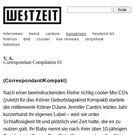
interviews
kunst
cartoon
konserven
liesmich.txt
filmriss
dvd
cruiser
live reviews
stripshow
lottofoon
V. A.
Correspondant Compilation 01
(Correspondant/Kompakt)
Nach einer beeindruckenden Reihe richtig cooler Mix-CDs
(zuletzt für das Kölner Geburtstagskind Kompakt) startete
die mittlerweile Kölner DJane Jennifer Cardini letztes Jahr
kurzerhand ihr eigenes Label – weil sie unter
Schlaflosigkeit litt und plötzlich viel Zeit hatte, die es zu
nutzen galt. Ihr Baby nennt sie nach ihrer über 10-jährigen