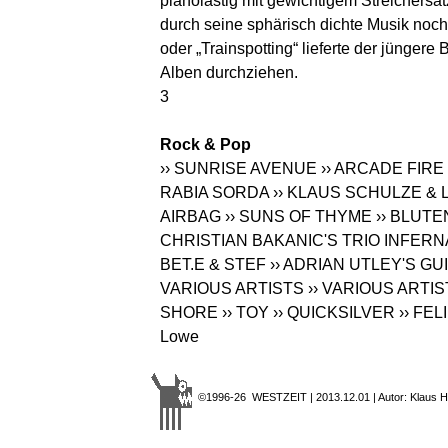
pianolastig mit gewichtigem Streichersat
durch seine sphärisch dichte Musik noc
oder „Trainspotting“ lieferte der jünger
Alben durchziehen.
3
Rock & Pop
›› SUNRISE AVENUE
›› ARCADE FIRE
RABIA SORDA
›› KLAUS SCHULZE &
AIRBAG
›› SUNS OF THYME
›› BLUT
CHRISTIAN BAKANIC'S TRIO INFERN
BET.E & STEF
›› ADRIAN UTLEY'S G
VARIOUS ARTISTS
›› VARIOUS ARTI
SHORE
›› TOY
›› QUICKSILVER
›› FE
Lowe
©1996-26 WESTZEIT | 2013.12.01 | Autor: Klaus H