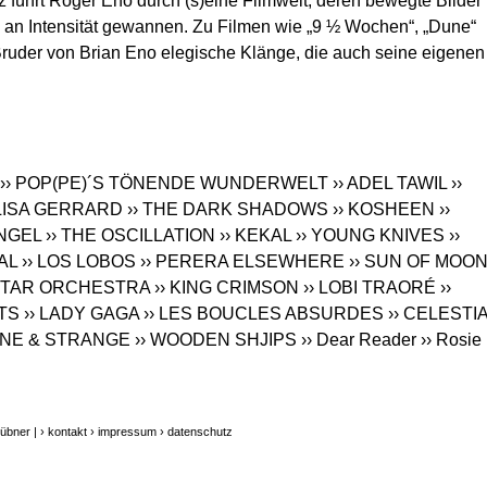
z führt Roger Eno durch (s)eine Filmwelt, deren bewegte Bilder
h an Intensität gewannen. Zu Filmen wie „9 ½ Wochen“, „Dune“
e Bruder von Brian Eno elegische Klänge, die auch seine eigenen
›› POP(PE)´S TÖNENDE WUNDERWELT
›› ADEL TAWIL
››
 LISA GERRARD
›› THE DARK SHADOWS
›› KOSHEEN
››
ENGEL
›› THE OSCILLATION
›› KEKAL
›› YOUNG KNIVES
››
AL
›› LOS LOBOS
›› PERERA ELSEWHERE
›› SUN OF MOO
UITAR ORCHESTRA
›› KING CRIMSON
›› LOBI TRAORÉ
››
STS
›› LADY GAGA
›› LES BOUCLES ABSURDES
›› CELESTI
LINE & STRANGE
›› WOODEN SHJIPS
›› Dear Reader
›› Rosie
übner |
› kontakt
› impressum
› datenschutz