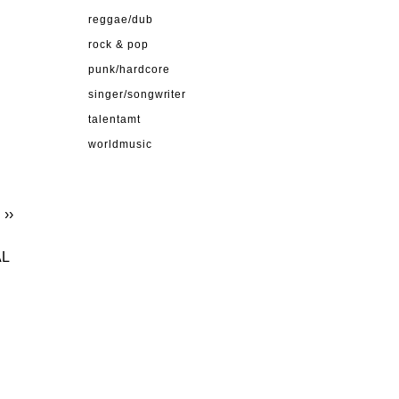
reggae/dub
rock & pop
punk/hardcore
singer/songwriter
talentamt
worldmusic
N
››
AL