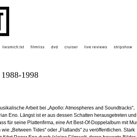
liesmich.txt
filmriss
dvd
cruiser
live reviews
stripshow
d 1988-1998
ikalische Arbeit bei „Apollo: Atmospheres and Soundtracks“,
an Eno. Längst ist er aus dessen Schatten herausgetreten und
lass für seine Plattenfirma, eine Art Best-Of-Doppelalbum mit Mu
 wie „Between Tides“ oder „Flatlands“ zu veröffentlichen. Stark