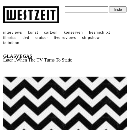
interviews
kunst
cartoon
konserven
liesmich.txt
filmriss
dvd
cruiser
live reviews
stripshow
lottofoon
GLASVEGAS
Later...When The TV Turns To Static