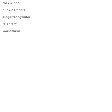
rock & pop
punk/hardcore
singer/songwriter
talentamt
worldmusic