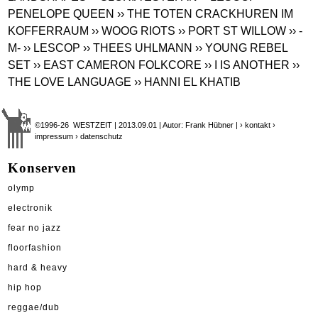
PENELOPE QUEEN
›› THE TOTEN CRACKHUREN IM
KOFFERRAUM
›› WOOG RIOTS
›› PORT ST WILLOW
›› -
M-
›› LESCOP
›› THEES UHLMANN
›› YOUNG REBEL
SET
›› EAST CAMERON FOLKCORE
›› I IS ANOTHER
››
THE LOVE LANGUAGE
›› HANNI EL KHATIB
©1996-26 WESTZEIT | 2013.09.01 | Autor: Frank Hübner |
› kontakt
›
impressum
› datenschutz
Konserven
olymp
electronik
fear no jazz
floorfashion
hard & heavy
hip hop
reggae/dub