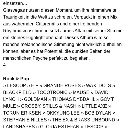
einsetzen…
Glasvegas nutzen diesen Moment, um ihre himmelweite
Traurigkeit in die Welt zu schreien. Verpackt in einen Mix
aus wabernden Gittarenriffs und einer treibenden
Rhythmusmaschinerie setzt James Allan mit seiner Stimme
ein kleines Highlight obenauf. Dieses Album wird so
manche melancholische Stimmung nicht wirklich aufhellen
können, aber es hat Potential, die dunklen Seiten der
menschlichen Psyche perfekt zu begleiten.
4
Rock & Pop
›› LESCOP
›› E F
›› GRANDE ROSES
›› WAX IDOLS
››
BLACKFIELD
›› TOCOTRONIC
›› MÄUSE
›› DAVID
LYNCH
›› GOLDMAN
›› THOMAS DYBDAHL
›› GOV'T
MULE
›› CROSBY, STILLS & NASH
›› LITTLE AXE
››
TORUN ERIKSEN
›› OKKYUNG LEE
›› BOB DYLAN
››
STEPHANIE NILLES
›› THE EX & BRASS UNBOUND
››
LANDSHAPES
›› GLORIA ESTEFAN
›› LESCOP
››