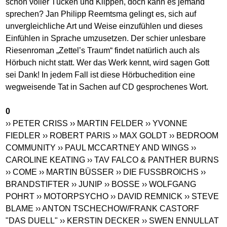
schon voller Tücken und Klippen, doch kann es jemand
sprechen? Jan Philipp Reemtsma gelingt es, sich auf
unvergleichliche Art und Weise einzufühlen und dieses
Einfühlen in Sprache umzusetzen. Der schier unlesbare
Riesenroman „Zettel’s Traum“ findet natürlich auch als
Hörbuch nicht statt. Wer das Werk kennt, wird sagen Gott
sei Dank! In jedem Fall ist diese Hörbuchedition eine
wegweisende Tat in Sachen auf CD gesprochenes Wort.
0
›› PETER CRISS
›› MARTIN FELDER
›› YVONNE
FIEDLER
›› ROBERT PARIS
›› MAX GOLDT
›› BEDROOM
COMMUNITY
›› PAUL MCCARTNEY AND WINGS
››
CAROLINE KEATING
›› TAV FALCO & PANTHER BURNS
›› COME
›› MARTIN BÜSSER
›› DIE FUSSBROICHS
››
BRANDSTIFTER
›› JUNIP
›› BOSSE
›› WOLFGANG
POHRT
›› MOTORPSYCHO
›› DAVID REMNICK
›› STEVE
BLAME
›› ANTON TSCHECHOW/FRANK CASTORF
"DAS DUELL"
›› KERSTIN DECKER
›› SWEN ENNULLAT