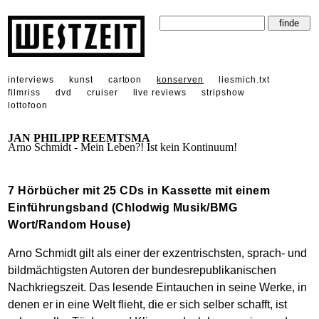
interviews
kunst
cartoon
konserven
liesmich.txt
filmriss
dvd
cruiser
live reviews
stripshow
lottofoon
JAN PHILIPP REEMTSMA
Arno Schmidt - Mein Leben?! Ist kein Kontinuum!
7 Hörbücher mit 25 CDs in Kassette mit einem
Einführungsband (Chlodwig Musik/BMG
Wort/Random House)
Arno Schmidt gilt als einer der exzentrischsten, sprach- und
bildmächtigsten Autoren der bundesrepublikanischen
Nachkriegszeit. Das lesende Eintauchen in seine Werke, in
denen er in eine Welt flieht, die er sich selber schafft, ist