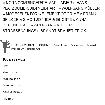
›› NORA GOMRINGER/REIMAR LIMMER
›› HANS
PLATZGUMER/DIDI NEIDHART
›› WOLFGANG MÜLLER
›› MODESELEKTOR
›› ELEMENT OF CRIME
›› FRANK
SPILKER
›› SIMON JOYNER & GHOSTS
›› ANNA
DEPENBUSCH
›› WOLFGANG MÜLLER
››
STRASSENJUNGS
›› BRANDT BRAUER FRICK
©1996-26 WESTZEIT | 2013.07.01 | Autor: Franz X.A. Zipperer |
› kontakt
›
impressum
› datenschutz
Konserven
olymp
electronik
fear no jazz
floorfashion
hard & heavy
hip hop