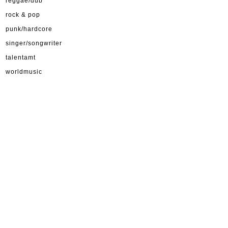
reggae/dub
rock & pop
punk/hardcore
singer/songwriter
talentamt
worldmusic