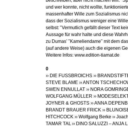
beschreiben, aber nicht machen will." Sp
und wer konnte, nicht wollte, funktionie
massenhafter Wille zum Sozialismus nic
dass der Sozialismus weniger eine Wille
selbst: "Vermutlich gefällt dieser Text ke
Aussage für wahr halte und diese Wahrhei
zu Dumas' "Kameliendame" mit dem das Bu
(auf andere Weise) auch die eigenen G
Weitere Infos:
www.edition-tiamat.de
0
›› DIE FUSSBROICHS
›› BRANDSTIF
STEVE BLAME
›› ANTON TSCHECHO
SWEN ENNULLAT
›› NORA GOMRING
WOLFGANG MÜLLER
›› MODESELEK
JOYNER & GHOSTS
›› ANNA DEPEN
BRANDT BRAUER FRICK
›› BLUNOIS
HITCHCOCK
›› Wolfgang Berke
›› Joac
TAMAR TAL
›› DINO SALUZZI – ANJA