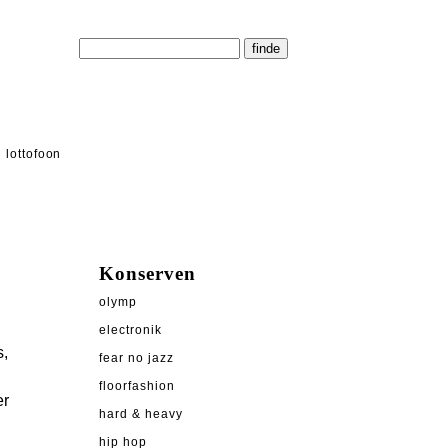
lottofoon
Konserven
olymp
electronik
s,
fear no jazz
floorfashion
er
hard & heavy
hip hop