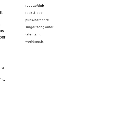
reggae/dub
h,
rock & pop
punk/hardcore
e
singer/songwriter
say
talentamt
ber
worldmusic
K
››
T
››