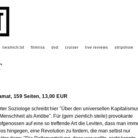
liesmich.txt
filmriss
dvd
cruiser
live reviews
stripshow
T
iamat, 159 Seiten, 13,00 EUR
rter Soziologe schreibt hier "Über den universellen Kapitalismu
nschheit als Amöbe". Für (gern ziemlich steile) provokante
fgenossen auf eine so treffende Art die Leviten, dass man imm
os hingegen, eine Revolution zu fordern, die man selbst nur