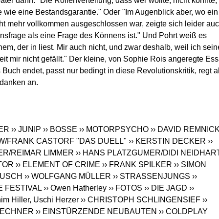
äter dann: "Die Rollenverteilung, dass wer wollte, nicht konnte,
rte wie eine Bestandsgarantie." Oder "Im Augenblick aber, wo ein
ht mehr vollkommen ausgeschlossen war, zeigte sich leider auc
nsfrage als eine Frage des Könnens ist." Und Pohrt weiß es
inem, der in liest. Mir auch nicht, und zwar deshalb, weil ich sein
t mir nicht gefällt." Der kleine, von Sophie Rois angeregte Es
ch endet, passt nur bedingt in diese Revolutionskritik, regt a
edanken an.
TER
›› JUNIP
›› BOSSE
›› MOTORPSYCHO
›› DAVID REMNIC
W/FRANK CASTORF "DAS DUELL"
›› KERSTIN DECKER
››
ER/REIMAR LIMMER
›› HANS PLATZGUMER/DIDI NEIDHAR
TOR
›› ELEMENT OF CRIME
›› FRANK SPILKER
›› SIMON
BUSCH
›› WOLFGANG MÜLLER
›› STRASSENJUNGS
››
E FESTIVAL
›› Owen Hatherley
›› FOTOS
›› DIE JAGD
››
him Hiller, Uschi Herzer
›› CHRISTOPH SCHLINGENSIEF
››
 LECHNER
›› EINSTÜRZENDE NEUBAUTEN
›› COLDPLAY