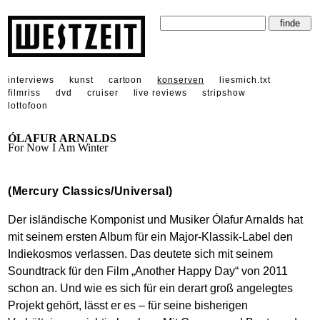
interviews
kunst
cartoon
konserven
liesmich.txt
filmriss
dvd
cruiser
live reviews
stripshow
lottofoon
ÓLAFUR ARNALDS
For Now I Am Winter
(Mercury Classics/Universal)
Der isländische Komponist und Musiker Ólafur Arnalds hat
mit seinem ersten Album für ein Major-Klassik-Label den
Indiekosmos verlassen. Das deutete sich mit seinem
Soundtrack für den Film „Another Happy Day“ von 2011
schon an. Und wie es sich für ein derart groß angelegtes
Projekt gehört, lässt er es – für seine bisherigen