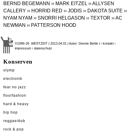
BERND BEGEMANN
›› MARK EITZEL
›› ALLYSEN
CALLERY
›› HORRID RED
›› JODIS
›› DAKOTA SUITE
››
NYAM NYAM
›› SNORRI HELGASON
›› TEXTOR
›› AC
NEWMAN
›› PATTERSON HOOD
©1996-26 WESTZEIT | 2013.04.01 | Autor: Dennis Behle |
› kontakt
›
impressum
› datenschutz
Konserven
olymp
electronik
fear no jazz
floorfashion
hard & heavy
hip hop
reggae/dub
rock & pop