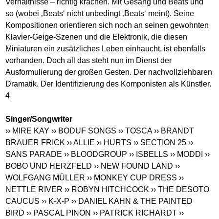
Verhältnisse – richtig krachen. Mit Gesang und Beats und
so (wobei ‚Beats‘ nicht unbedingt ‚Beats‘ meint). Seine
Kompositionen orientieren sich noch an seinen gewohnten
Klavier-Geige-Szenen und die Elektronik, die diesen
Miniaturen ein zusätzliches Leben einhaucht, ist ebenfalls
vorhanden. Doch all das steht nun im Dienst der
Ausformulierung der großen Gesten. Der nachvollziehbaren
Dramatik. Der Identifizierung des Komponisten als Künstler.
4
Singer/Songwriter
›› MIRE KAY
›› BODUF SONGS
›› TOSCA
›› BRANDT
BRAUER FRICK
›› ALLIE
›› HURTS
›› SECTION 25
››
SANS PARADE
›› BLOODGROUP
›› ISBELLS
›› MODDI
››
BOBO UND HERZFELD
›› NEW FOUND LAND
››
WOLFGANG MÜLLER
›› MONKEY CUP DRESS
››
NETTLE RIVER
›› ROBYN HITCHCOCK
›› THE DESOTO
CAUCUS
›› K-X-P
›› DANIEL KAHN & THE PAINTED
BIRD
›› PASCAL PINON
›› PATRICK RICHARDT
››