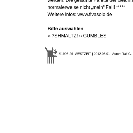
werden. Die gesamte Palette der Gefühl
normalerweise nicht „mein“ Fall! *****
Weitere Infos:
www.fivasolo.de
Bitte auswählen
›› ?SHMALTZ!
›› GUMBLES
©1996-26 WESTZEIT | 2012.03.01 | Autor: Ralf G.