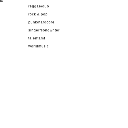
nd
reggae/dub
rock & pop
punk/hardcore
singer/songwriter
talentamt
worldmusic