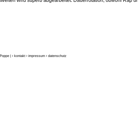
swelten wird superb abgearbeitet. Dauerrotation, obwohl Rap u
 Poppe |
› kontakt
› impressum
› datenschutz