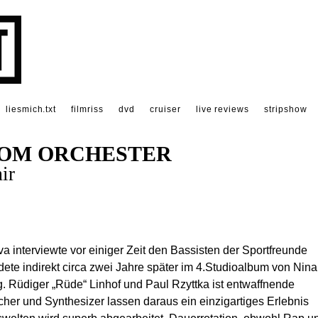
liesmich.txt
filmriss
dvd
cruiser
live reviews
stripshow
TOM ORCHESTER
ir
a interviewte vor einiger Zeit den Bassisten der Sportfreunde
ndete indirekt circa zwei Jahre später im 4.Studioalbum von Nina
 Rüdiger „Rüde“ Linhof und Paul Rzyttka ist entwaffnende
icher und Synthesizer lassen daraus ein einzigartiges Erlebnis