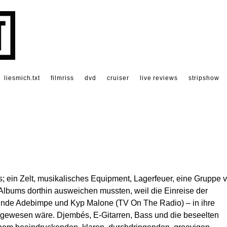
liesmich.txt
filmriss
dvd
cruiser
live reviews
stripshow
; ein Zelt, musikalisches Equipment, Lagerfeuer, eine Gruppe 
Albums dorthin ausweichen mussten, weil die Einreise der
 Tunde Adebimpe und Kyp Malone (TV On The Radio) – in ihre
h gewesen wäre. Djembés, E-Gitarren, Bass und die beseelten