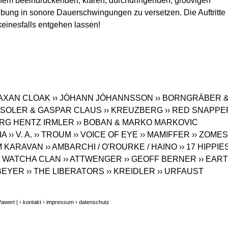
einem beeindruckenden, klaren, durchdringenden, groovigen
bung in sonore Dauerschwingungen zu versetzen. Die Auftritte
einesfalls entgehen lassen!
HAXAN CLOAK
›› JÓHANN JÓHANNSSON
›› BORNGRÄBER 
O SOLER & GASPAR CLAUS
›› KREUZBERG
›› RED SNAPPE
ERG HENTZ IRMLER
›› BOBAN & MARKO MARKOVIC
IA
›› V. A.
›› TROUM
›› VOICE OF EYE
›› MAMIFFER
›› ZOMES
M KARAVAN
›› AMBARCHI / O'ROURKE / HAINO
›› 17 HIPPIE
› WATCHA CLAN
›› ATTWENGER
›› GEOFF BERNER
›› EAR
BEYER
›› THE LIBERATORS
›› KREIDLER
›› URFAUST
Pawert |
› kontakt
› impressum
› datenschutz