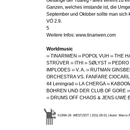
Gesänge der Tuareg - alles vereint zu 
Ganzen, welches imstande ist, die Umge
September und Oktober sollte man sich k
VÖ 2.9.
5
Weitere Infos:
www.tinariwen.com
Worldmusic
›› TINARIWEN
›› POPOL VUH
›› THE 
STRÜVER
›› ITHI
›› SØLYST
›› PEDR
IMPLODES
›› V. A.
›› RUTMAN GINSB
ORCHESTRA VS. FANFARE CIOCARL
44 Leningrad
›› LA CHERGA
›› KABOO
BOHREN UND DER CLUB OF GORE
›
›› DRUMS OFF CHAOS & JENS-UWE 
©1996-26 WESTZEIT | 2011.09.01 | Autor: Marco 