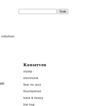
lottofoon
Konserven
olymp
electronik
von
fear no jazz
floorfashion
hard & heavy
hip hop