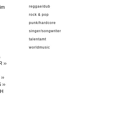
 im
reggae/dub
rock & pop
punk/hardcore
singer/songwriter
talentamt
worldmusic
&
R
››
››
S
››
TH