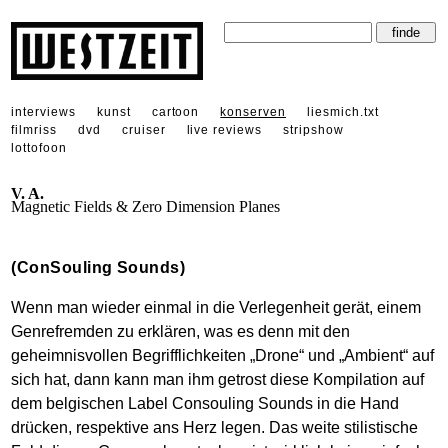
interviews
kunst
cartoon
konserven
liesmich.txt
filmriss
dvd
cruiser
live reviews
stripshow
lottofoon
V. A.
Magnetic Fields & Zero Dimension Planes
(ConSouling Sounds)
Wenn man wieder einmal in die Verlegenheit gerät, einem
Genrefremden zu erklären, was es denn mit den
geheimnisvollen Begrifflichkeiten „Drone“ und „Ambient“ auf
sich hat, dann kann man ihm getrost diese Kompilation auf
dem belgischen Label Consouling Sounds in die Hand
drücken, respektive ans Herz legen. Das weite stilistische