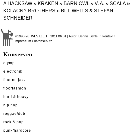
A HACKSAW
›› KRAKEN
›› BARN OWL
›› V. A.
›› SCALA &
KOLACNY BROTHERS
›› BILL WELLS & STEFAN
SCHNEIDER
©1996-26 WESTZEIT | 2011.06.01 | Autor: Dennis Behle |
› kontakt
›
impressum
› datenschutz
Konserven
olymp
electronik
fear no jazz
floorfashion
hard & heavy
hip hop
reggae/dub
rock & pop
punk/hardcore