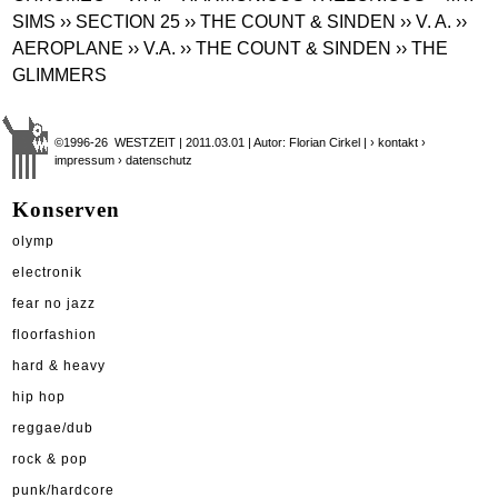
SIMS
›› SECTION 25
›› THE COUNT & SINDEN
›› V. A.
››
AEROPLANE
›› V.A.
›› THE COUNT & SINDEN
›› THE
GLIMMERS
©1996-26 WESTZEIT | 2011.03.01 | Autor: Florian Cirkel |
› kontakt
›
impressum
› datenschutz
Konserven
olymp
electronik
fear no jazz
floorfashion
hard & heavy
hip hop
reggae/dub
rock & pop
punk/hardcore