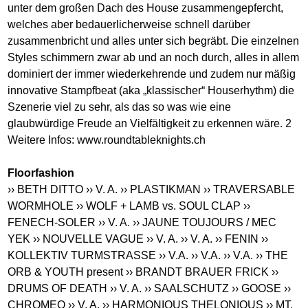
unter dem großen Dach des House zusammengepfercht,
welches aber bedauerlicherweise schnell darüber
zusammenbricht und alles unter sich begräbt. Die einzelnen
Styles schimmern zwar ab und an noch durch, alles in allem
dominiert der immer wiederkehrende und zudem nur mäßig
innovative Stampfbeat (aka „klassischer“ Houserhythm) die
Szenerie viel zu sehr, als das so was wie eine
glaubwürdige Freude an Vielfältigkeit zu erkennen wäre. 2
Weitere Infos:
www.roundtableknights.ch
Floorfashion
›› BETH DITTO
›› V. A.
›› PLASTIKMAN
›› TRAVERSABLE
WORMHOLE
›› WOLF + LAMB vs. SOUL CLAP
››
FENECH-SOLER
›› V. A.
›› JAUNE TOUJOURS / MEC
YEK
›› NOUVELLE VAGUE
›› V. A.
›› V. A.
›› FENIN
››
KOLLEKTIV TURMSTRASSE
›› V.A.
›› V.A.
›› V.A.
›› THE
ORB & YOUTH present
›› BRANDT BRAUER FRICK
››
DRUMS OF DEATH
›› V. A.
›› SAALSCHUTZ
›› GOOSE
››
CHROMEO
›› V. A.
›› HARMONIOUS THELONIOUS
›› MT.