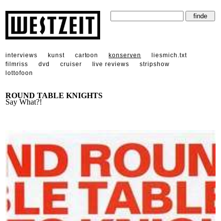
interviews
kunst
cartoon
konserven
liesmich.txt
filmriss
dvd
cruiser
live reviews
stripshow
lottofoon
ROUND TABLE KNIGHTS
Say What?!