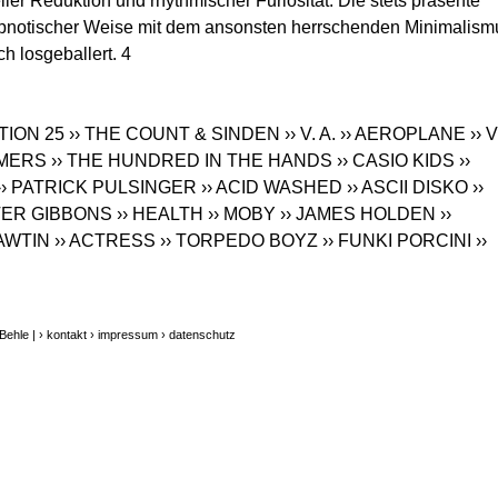
eller Reduktion und rhythmischer Furiosität. Die stets präsente
 hypnotischer Weise mit dem ansonsten herrschenden Minimalism
h losgeballert. 4
TION 25
›› THE COUNT & SINDEN
›› V. A.
›› AEROPLANE
›› V
MMERS
›› THE HUNDRED IN THE HANDS
›› CASIO KIDS
››
›› PATRICK PULSINGER
›› ACID WASHED
›› ASCII DISKO
››
TER GIBBONS
›› HEALTH
›› MOBY
›› JAMES HOLDEN
››
AWTIN
›› ACTRESS
›› TORPEDO BOYZ
›› FUNKI PORCINI
››
Behle |
› kontakt
› impressum
› datenschutz