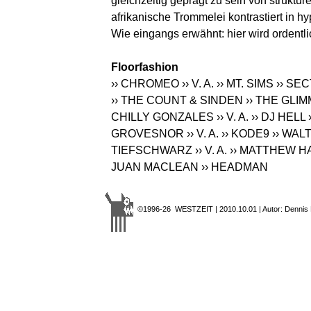
gleichzeitig geprägt zu sein von struktur
afrikanische Trommelei kontrastiert in
Wie eingangs erwähnt: hier wird ordentlic
Floorfashion
›› CHROMEO
›› V. A.
›› MT. SIMS
›› SEC
›› THE COUNT & SINDEN
›› THE GLI
CHILLY GONZALES
›› V. A.
›› DJ HELL
GROVESNOR
›› V. A.
›› KODE9
›› WAL
TIEFSCHWARZ
›› V. A.
›› MATTHEW H
JUAN MACLEAN
›› HEADMAN
©1996-26 WESTZEIT | 2010.10.01 | Autor: Dennis 