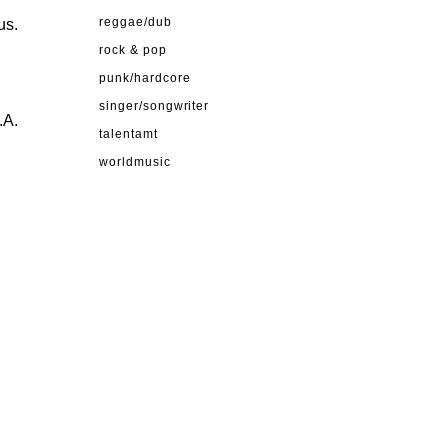
us.
reggae/dub
rock & pop
punk/hardcore
singer/songwriter
.A.
talentamt
worldmusic