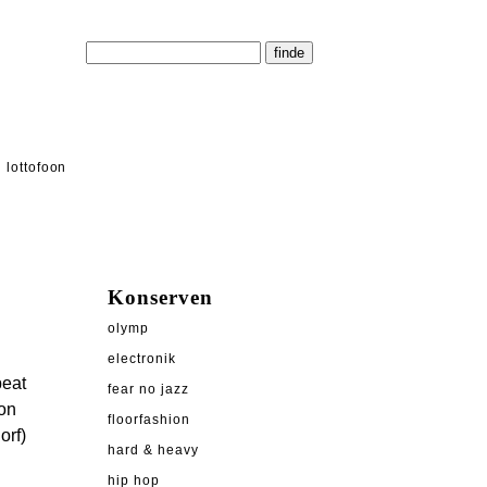
lottofoon
Konserven
olymp
electronik
peat
fear no jazz
von
floorfashion
orf)
hard & heavy
hip hop