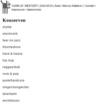
©1996-26 WESTZEIT | 2010.05.01 | Autor: Marcus Kalbitzer |
› kontakt
›
impressum
› datenschutz
Konserven
olymp
electronik
fear no jazz
floorfashion
hard & heavy
hip hop
reggae/dub
rock & pop
punk/hardcore
singer/songwriter
talentamt
worldmusic