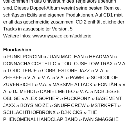
vollkommen in das Universum des Terjelators überführt
sind. Dieses Doppel-Album vereint seine besten Remixe,
schrägsten Edits und eigenen Produktionen. Auf CD1 mixt
er all das geschmeidig zusammen. CD 2 enthält etliche der
Tracks in ausgespielter Version. 5
Weitere Infos:
www.myspace.com/toddterje
Floorfashion
›› FUNKI PORCINI
›› JUAN MACLEAN
›› HEADMAN
››
DONNACHA COSTELLO
›› TOULOUSE LOW TRAX
›› V.A.
›› TODD TERJE
›› COBBLESTONE JAZZ
›› V. A.
››
ZEEBEE
›› V. A.
›› V. A.
›› V.A.
›› PAWEL
›› SCHOOL OF
ZUVERSICHT
›› V.A.
›› MASSIVE ATTACK
›› FONTÄN
›› V.
A.
›› DJ MEHDI
›› DANIEL METEO
›› V. A.
›› NOBLESSE
OBLIGE
›› ALEX GOPHER
›› FUCKPONY
›› BASEMENT
JAXX
›› BOYS NOIZE
›› SNUFF CREW
›› MSTRKRFT
››
SCHLACHTHOFBRONX
›› DJ-KICKS
›› THE
PHENOMENAL HANDCLAP BAND
›› IVAN SMAGGHE