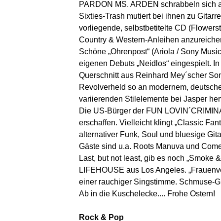
PARDON MS. ARDEN schrabbeln sich aus
Sixties-Trash mutiert bei ihnen zu Gitar
vorliegende, selbstbetitelte CD (Flowerst
Country & Western-Anleihen anzureicher
Schöne „Ohrenpost“ (Ariola / Sony Musi
eigenen Debuts „Neidlos“ eingespielt. I
Querschnitt aus Reinhard Mey´scher Son
Revolverheld so an modernem, deutsche
variierenden Stilelemente bei Jasper h
Die US-Bürger der FUN LOVIN´CRIMINAL
erschaffen. Vielleicht klingt „Classic Fan
alternativer Funk, Soul und bluesige Git
Gäste sind u.a. Roots Manuva und Come
Last, but not least, gib es noch „Smoke &
LIFEHOUSE aus Los Angeles. „Frauenvers
einer rauchiger Singstimme. Schmuse-Gr
Ab in die Kuschelecke.... Frohe Ostern!
Rock & Pop