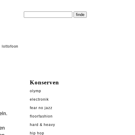
lottofoon
Konserven
olymp
electronik
fear no jazz
eln.
floorfashion
hard & heavy
ten
hip hop