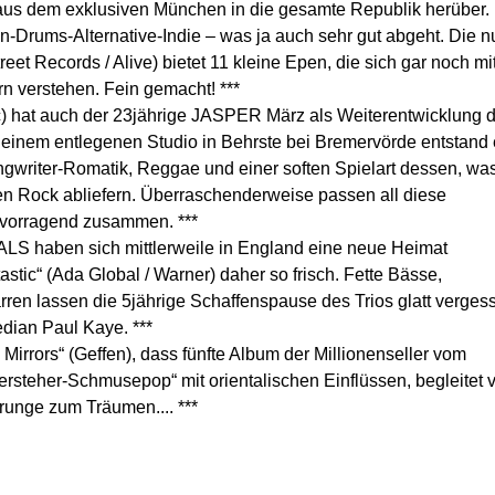
 dem exklusiven München in die gesamte Republik herüber.
ren-Drums-Alternative-Indie – was ja auch sehr gut abgeht. Die n
reet Records / Alive) bietet 11 kleine Epen, die sich gar noch mi
n verstehen. Fein gemacht! ***
c) hat auch der 23jährige JASPER März als Weiterentwicklung 
n einem entlegenen Studio in Behrste bei Bremervörde entstand 
gwriter-Romatik, Reggae und einer soften Spielart dessen, wa
n Rock abliefern. Überraschenderweise passen all diese
ervorragend zusammen. ***
S haben sich mittlerweile in England eine neue Heimat
tastic“ (Ada Global / Warner) daher so frisch. Fette Bässe,
arren lassen die 5jährige Schaffenspause des Trios glatt verges
dian Paul Kaye. ***
 Mirrors“ (Geffen), dass fünfte Album der Millionenseller vom
teher-Schmusepop“ mit orientalischen Einflüssen, begleitet 
unge zum Träumen.... ***