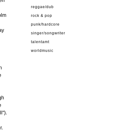
en
reggae/dub
olm
rock & pop
punk/hardcore
ay
singer/songwriter
talentamt
worldmusic
n
e
gh
e
l“).
r.