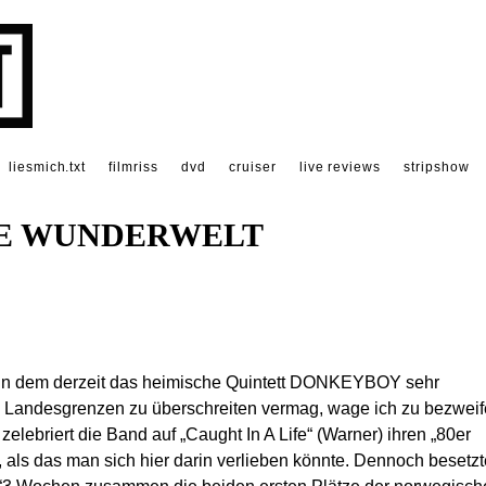
liesmich.txt
filmriss
dvd
cruiser
live reviews
stripshow
DE WUNDERWELT
 in dem derzeit das heimische Quintett DONKEYBOY sehr
e Landesgrenzen zu überschreiten vermag, wage ich zu bezweif
ebriert die Band auf „Caught In A Life“ (Warner) ihren „80er
, als das man sich hier darin verlieben könnte. Dennoch besetz