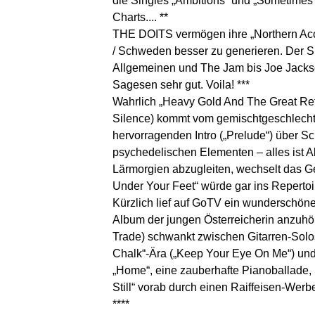
die Singles „Ambitions“ und „Sometime
Charts.... **
THE DOITS vermögen ihre „Northern Acce
/ Schweden besser zu generieren. Der S
Allgemeinen und The Jam bis Joe Jackson
Sagesen sehr gut. Voila! ***
Wahrlich „Heavy Gold And The Great Re
Silence) kommt vom gemischtgeschlecht
hervorragenden Intro („Prelude“) über S
psychedelischen Elementen – alles ist A
Lärmorgien abzugleiten, wechselt das G
Under Your Feet“ würde gar ins Repertoir
Kürzlich lief auf GoTV ein wunderschöne
Album der jungen Österreicherin anzuhöre
Trade) schwankt zwischen Gitarren-Solo
Chalk“-Ära („Keep Your Eye On Me“) und `
„Home“, eine zauberhafte Pianoballade,
Still“ vorab durch einen Raiffeisen-Werb
****