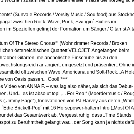
s“3 Wochen zusammen die beiden ersten Plätze der norwegisch
nts“ (Sunvale Records / Versity Music / Soulfood) aus Stockh
pagat zwischen Rock, Wave, Punk, Swingin´ Sixties im
 im Speziellen gelingt der Formation um Sänger / Gitarrist Alt
turn Of The Stereo Chorus““ (Wohnzimmer Records / Broken
lichen österreichischen Quartett VELOJET. Angefangen beim
chrabbel-Gitarren, melancholische Einschübe bis zu den
bwechslungsreich arrangiert, umgesetzt und präsentiert. Ohne i
esamtbild oft zwischen Wave, Americana und Soft-Rock. „A Hol
e von Oasis passen... Cool! ****
s Video von ANNA F. – was lag also näher, als sich das Debut-
n. Und... es ist absolut top! „... For Real“ (Moerdermusic / Rou
s („Jimmy Page“), Innovationen von PJ Harvey aus deren „Whit
Edie Brickell-Pop´ mit 16 Horsepower-haftem Intro („Most Of Al
 rundet das Gesamtwerk ab. Vergesst ruhig, dass „Time Stands
espot zu Berühmtheit gelangt war... der Song kann ja nichts dafü