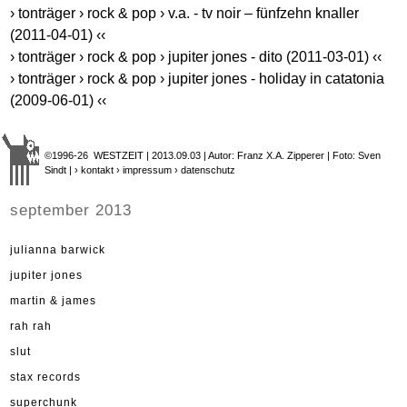
› tonträger › rock & pop › v.a. - tv noir – fünfzehn knaller
(2011-04-01) ‹‹
› tonträger › rock & pop › jupiter jones - dito (2011-03-01) ‹‹
› tonträger › rock & pop › jupiter jones - holiday in catatonia
(2009-06-01) ‹‹
©1996-26 WESTZEIT | 2013.09.03 | Autor: Franz X.A. Zipperer | Foto: Sven
Sindt |
› kontakt
› impressum
› datenschutz
september 2013
julianna barwick
jupiter jones
martin & james
rah rah
slut
stax records
superchunk