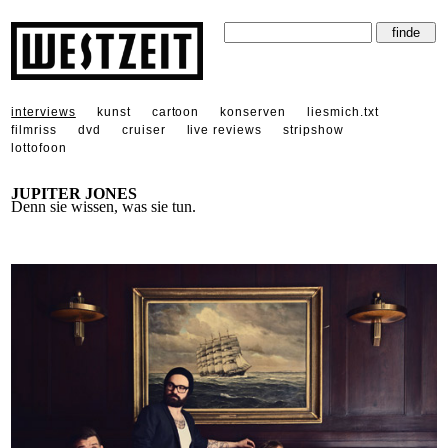
interviews
kunst
cartoon
konserven
liesmich.txt
filmriss
dvd
cruiser
live reviews
stripshow
lottofoon
JUPITER JONES
Denn sie wissen, was sie tun.