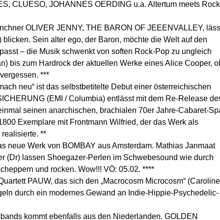
, CLUESO, JOHANNES OERDING u.a. Altertum meets Rock
Münchner OLIVER JENNY, THE BARON OF JEEENVALLEY, läss
blicken. Sein alter ego, der Baron, möchte die Welt auf den
passt – die Musik schwenkt von soften Rock-Pop zu ungleich
 bis zum Hardrock der aktuellen Werke eines Alice Cooper, 
vergessen. ***
ach neu“ ist das selbstbetitelte Debut einer österreichischen
CHERUNG (EMI / Columbia) entlässt mit dem Re-Release de
 einmal seinen anarchischen, brachialen 70er Jahre-Cabaret-Sp
 1800 Exemplare mit Frontmann Wilfried, der das Werk als
ealisierte. **
lt das neue Werk von BOMBAY aus Amsterdam. Mathias Janmaat
nker (Dr) lassen Shoegazer-Perlen im Schwebesound wie durch
cheppern und rocken. Wow!!! VÖ: 05.02. ****
uartett PAUW, das sich den „Macrocosm Microcosm“ (Caroline
geln durch ein modernes Gewand an Indie-Hippie-Psychedelic-
kbands kommt ebenfalls aus den Niederlanden. GOLDEN