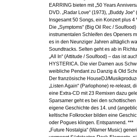
EARRING bieten mit „50 Years Anniversa
DVD. „Radar Love“ (1973), „Buddy Joe“ (
Insgesamt 50 Songs, ein Konzert plus 4 V
Die „Symptoms“ (Big Oil Rec / Soulfoo
instrumentalen Schleifen des Openers 
es in den Neunziger Jahren alltäglich wa
Soundtracks. Selten geht es ab in Richtu
„All In“ (Attitude / Soulfood) – das ist
HYSTERICA. Die vier Damen aus Schwede
weibliche Pendant zu Danzig & Old Scho
Der französische HouseDJ/Musikproduze
„Listen Again“ (Parlophone) re-releast, 
eine Extra-CD mit 23 Remixen dazu gelegt.
Sparsamer geht es bei den schottischen
eigene Geschichte des 14. und (angebli
keltische Folkrocker bilden eine Geschic
oder Pogues klingen. Entspannend. ***
„Future Nostalgia“ (Warner Music) ge