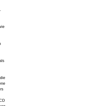
.
wie
n
als
die
ene
rs
 CD