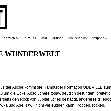
liesmich.txt
filmriss
dvd
cruiser
live reviews
stripshow
DE WUNDERWELT
t) aus der Asche kommt die Hamburger Formation ODEVILLE zum
Ö um die Ecke. Absolut here today, deutsch gesungen, breitet d
seits den Rock von Jupiter Jones bestätigt, andererseits jedo
ewka und Adel Tawil nicht verleugnen kann. Poppen, rocken,