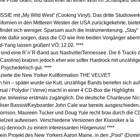
e Prise Glam, und lässt eher an einen Wolf im Schafspelz de
LISSIE mit „My Wild West“ (Cooking Vinyl). Das dritte Studiower
lifornien in den Mittleren Westen der USA zurückgekehrte, biete
indet sich weniger. Sparsam auch die Instrumentierung. „Stay“
önnte dafür sorgen, dass die CD wie ihre beiden Vorgänger aber
und-Yang lassen grüßen! VÖ: 12.02. ****
eine R´n´R-Band aus Nashville/Tennessee. Die 6 Tracks d
aroline) bratzen jedoch eher wie softer Hardrock mit unzählig
sychedelisch gut. ****
zierte die New Yorker Kultformation THE VELVET
in – später wurde sie Kult, unzählige Bands beriefen sich auf
al / Polydor / Verve) macht in einer 4 CD-Box die Highlights
zw. teilweise erstmals zugänglich. Die deutsche Chanteuse Ni
liser Bassist/Keyboarder John Cale war bereits ausgeschieden
 Morrison, Maureen Tucker und Doug Yule recht brav durch die C
ielzeit aufweisen. Verschiedene Versionen der Klassiker a la
ks) dennoch zu einem interessanten Hörgenuss! ****
ein Projekt des New Yorkers Aaron Maine, in den „Pool“ (Domin