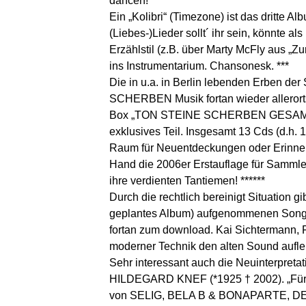
dancen! ***
Ein „Kolibri“ (Timezone) ist das dritte
(Liebes-)Lieder sollt´ ihr sein, könnte 
Erzählstil (z.B. über Marty McFly aus „Z
ins Instrumentarium. Chansonesk. ***
Die in u.a. in Berlin lebenden Erben de
SCHERBEN Musik fortan wieder allerorts
Box „TON STEINE SCHERBEN GESAMTWER
exklusives Teil. Insgesamt 13 Cds (d.h. 
Raum für Neuentdeckungen oder Erinner
Hand die 2006er Erstauflage für Sammle
ihre verdienten Tantiemen! ******
Durch die rechtlich bereinigt Situatio
geplantes Album) aufgenommenen Songs „
fortan zum download. Kai Sichtermann, 
moderner Technik den alten Sound aufleb
Sehr interessant auch die Neuinterpreta
HILDEGARD KNEF (*1925 † 2002). „Für Hi
von SELIG, BELA B & BONAPARTE, 