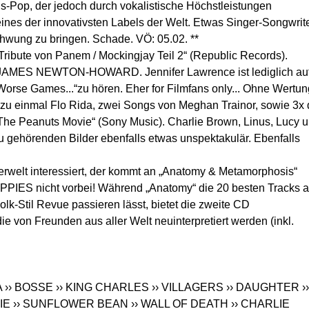
s-Pop, der jedoch durch vokalistische Höchstleistungen
eines der innovativsten Labels der Welt. Etwas Singer-Songwrite
hwung zu bringen. Schade. VÖ: 05.02. **
Tribute von Panem / Mockingjay Teil 2“ (Republic Records).
n JAMES NEWTON-HOWARD. Jennifer Lawrence ist lediglich au
orse Games...“zu hören. Eher for Filmfans only... Ohne Wertun
einmal Flo Rida, zwei Songs von Meghan Trainor, sowie 3x 
The Peanuts Movie“ (Sony Music). Charlie Brown, Linus, Lucy 
 gehörenden Bilder ebenfalls etwas unspektakulär. Ebenfalls
erwelt interessiert, der kommt an „Anatomy & Metamorphosis“
IPPIES nicht vorbei! Während „Anatomy“ die 20 besten Tracks 
lk-Stil Revue passieren lässt, bietet die zweite CD
e von Freunden aus aller Welt neuinterpretiert werden (inkl.
A
›› BOSSE
›› KING CHARLES
›› VILLAGERS
›› DAUGHTER
››
IE
›› SUNFLOWER BEAN
›› WALL OF DEATH
›› CHARLIE