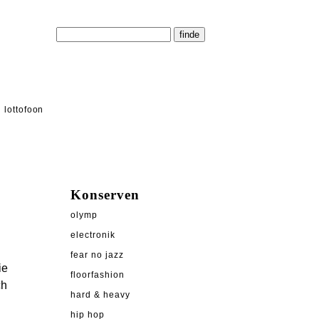
lottofoon
Konserven
olymp
electronik
fear no jazz
ie
floorfashion
ch
hard & heavy
hip hop