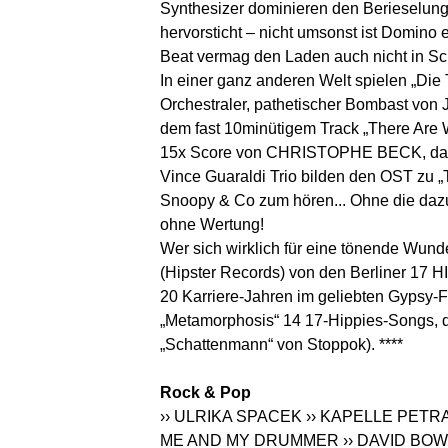
Synthesizer dominieren den Berieselung
hervorsticht – nicht umsonst ist Domino 
Beat vermag den Laden auch nicht in Sc
In einer ganz anderen Welt spielen „Die 
Orchestraler, pathetischer Bombast vo
dem fast 10minütigem Track „There Are W
15x Score von CHRISTOPHE BECK, dazu 
Vince Guaraldi Trio bilden den OST zu „
Snoopy & Co zum hören... Ohne die dazu
ohne Wertung!
Wer sich wirklich für eine tönende Wund
(Hipster Records) von den Berliner 17 H
20 Karriere-Jahren im geliebten Gypsy-Fo
„Metamorphosis“ 14 17-Hippies-Songs, di
„Schattenmann“ von Stoppok). ****
Rock & Pop
›› ULRIKA SPACEK
›› KAPELLE PETR
ME AND MY DRUMMER
›› DAVID BOW