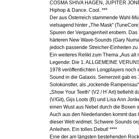
COSMA SHIVA HAGEN, JUPITER JONES
Hiphop & Dance. Cool. ***
Der aus Österreich stammende Wahl-
vielsagend hinter „The Mask“ (TuneCore) 
Spuren der Vergangenheit erobern. Das 
härteren New Wave-Sounds (Gary Numan)
jedoch passende Streicher-Einheiten zu 
Ein weiteres Relikt zum Thema „Aus alt m
Legende: Die 1. ALLGEMEINE VERUNSI
1978 veröffentlichten Longplayers noch
Sound in die Galaxis. Seinerzeit gab es
Solokünstler, als „rockende Rampensau“ r
„Show Your Teeth“ (V2 / H´Art) befieh
(V/Git), Gijs Loots (B) und Lisa Ann Jo
einen Wust aus Nebel durch die Boxen s
Auch aus den Niederlanden kommt das Q
dieser Welt widmet. Schwere Sounds or
Anleihen. Ein tolles Debut! ****
Eine der am längsten bestehenden Roc