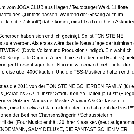
 Album vom JOGA CLUB aus Hagen / Teutoburger Wald. 11 flotte
als Motto des Quintetts passen. Während der Gesang auch im
urück in die Zukunft“) daherkommt, mischt sich noch ein Akkorde
r Scherben haben sich endlich geeinigt. So ist TON STEINE
 zu erwerben. Als erstes wäre da die Neuauflage der fulminan
K“ (David Volksmund Produktion / Indigo). Ein wahrlich
140 Songs, alle Original-Alben, Live-Scheiben und Rarities) bie
ungen! Fresenhagen lebt! Nun muss niemand mehr unter der
rpreise über 400€ kaufen! Und die TSS-Musiker erhalten endli
n gibt es die 2011 von der TON STEINE SCHERBEN FAMILY (für e
Paradies 2A / In unsrer Stadt / Kohlen-Halleluja Bust“ (Fuego
Funky Götzner, Marius del Mestre, AnayanA & Co. lassen in
en, mischen etwas Glamrock drunter... und ab geht die Post! **
tionen der Berliner Chansonsängerin / Schauspielerin
lde“ (Four Music) enthält 20 ihrer Klassiker, (neu) aufgeno
DENDEMANN, SAMY DELUXE, DIE FANTASTISCHEN VIER,