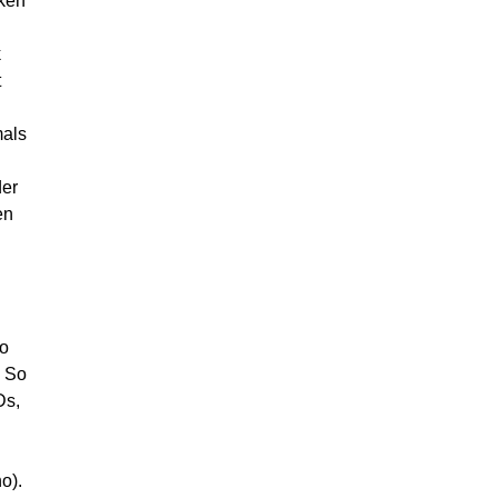
nken
k
t
mals
er
en
co
. So
Ds,
o).