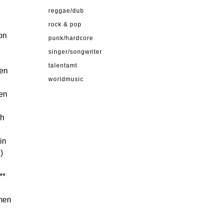
reggae/dub
rock & pop
on
punk/hardcore
singer/songwriter
talentamt
ten
worldmusic
ten
ch
in
)
**
mmen