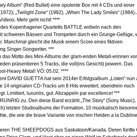
ry Album“ (Red Bullet) eine opulente Box mit 4 CDs und einer
1972); „Twilight Zone“ (1982), „When The Lady Smiles“ (1984)..
ideos. Mehr geht nicht! ****
d) des Kopenhagener Quartetts BATTLE wirbeln nach den
mit schweren Bässen und Trompeten durch ein Grunge-Gefüge, 
r. Manchmal gleicht die Musik einem Score eines fiktiven
ng Singer-Songwriter. ***
 auch das Motto des Mini-Albums der glam-enden Metall-erinnen vo
n präsentieren 5 Tracks, die voll(ins Gesicht) powern. Das
ol-Heavy Metal! VÖ: 05.02. ****
nt DAVID GUETTA hat sein 2014er Erfolgsalbum „Listen“ nun 
die 14 originalen CD-Tracks um 8 Hits erweitert, obendrein noch
 Limitiert, luxuriös, gut. Abzappeln par excellence! ***
 RUNRIG zu. Den diese Band erzählt „The Story“ (Sony Music), 
ch) letzten Studioalbums der Formation. 10 musikalisch besonn
hte, die wie die brave Variante von irischen Helden a la Dubline
nerieren THE SHEEPDOGS aus Saskatoon/Kanada. Deren fünfte