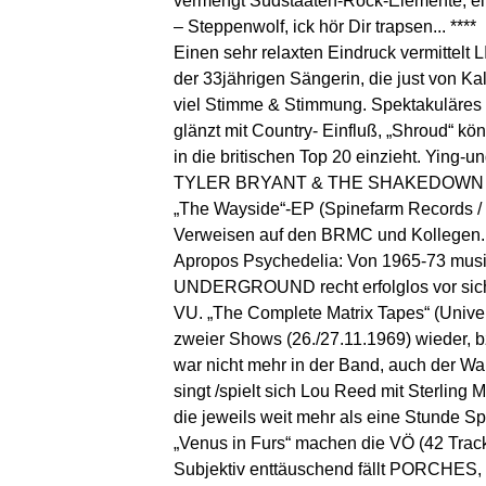
vermengt Südstaaten-Rock-Elemente, ein
– Steppenwolf, ick hör Dir trapsen... ****
Einen sehr relaxten Eindruck vermittelt 
der 33jährigen Sängerin, die just von Ka
viel Stimme & Stimmung. Spektakuläres f
glänzt mit Country- Einfluß, „Shroud“ k
in die britischen Top 20 einzieht. Ying-
TYLER BRYANT & THE SHAKEDOWN sind 
„The Wayside“-EP (Spinefarm Records / C
Verweisen auf den BRMC und Kollegen. P
Apropos Psychedelia: Von 1965-73 musi
UNDERGROUND recht erfolglos vor sich h
VU. „The Complete Matrix Tapes“ (Univers
zweier Shows (26./27.11.1969) wieder, b
war nicht mehr in der Band, auch der Wa
singt /spielt sich Lou Reed mit Sterling
die jeweils weit mehr als eine Stunde Sp
„Venus in Furs“ machen die VÖ (42 Trac
Subjektiv enttäuschend fällt PORCHES, 