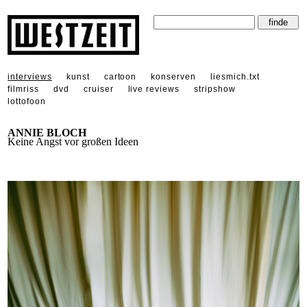
interviews
kunst
cartoon
konserven
liesmich.txt
filmriss
dvd
cruiser
live reviews
stripshow
lottofoon
ANNIE BLOCH
Keine Angst vor großen Ideen