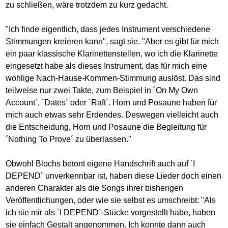
zu schließen, wäre trotzdem zu kurz gedacht.
"Ich finde eigentlich, dass jedes Instrument verschiedene
Stimmungen kreieren kann", sagt sie. "Aber es gibt für mich
ein paar klassische Klarinettenstellen, wo ich die Klarinette
eingesetzt habe als dieses Instrument, das für mich eine
wohlige Nach-Hause-Kommen-Stimmung auslöst. Das sind
teilweise nur zwei Takte, zum Beispiel in ´On My Own
Account´, ´Dates´ oder ´Raft´. Horn und Posaune haben für
mich auch etwas sehr Erdendes. Deswegen vielleicht auch
die Entscheidung, Horn und Posaune die Begleitung für
´Nothing To Prove´ zu überlassen."
Obwohl Blochs betont eigene Handschrift auch auf ´I
DEPEND´ unverkennbar ist, haben diese Lieder doch einen
anderen Charakter als die Songs ihrer bisherigen
Veröffentlichungen, oder wie sie selbst es umschreibt: "Als
ich sie mir als ´I DEPEND´-Stücke vorgestellt habe, haben
sie einfach Gestalt angenommen. Ich konnte dann auch