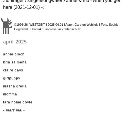
› tonträger › singer/songwriter › annie & mo - when you get
here (2021-12-01) ‹‹
©1996-26 WESTZEIT | 2025.04.01 | Autor: Carsten Wohlfeld | Foto: Sophia
Hegewald |
› kontakt
› impressum
› datenschutz
april 2025
annie bloch
bria salmena
claire days
girlpuppy
masha qrella
momma
tara nome doyle
‹‹märz
mai››