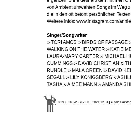
ergänzen, ohne deshalb dem intimen Cha
von Ambient umwehten Songs im Weg zu st
die in den oft betont persönlichen Texte
Weitere Infos:
www.instagram.com/annie
Singer/Songwriter
›› TORI AMOS
›› BIRDS OF PASSAGE
WALKING ON THE WATER
›› KATIE M
LAURA-MARY CARTER
›› MICHAEL 
CUMMINGS
›› DAVID CHRISTIAN &
RUNDLE
›› MALA OREEN
›› DAVID K
SEGALL
›› LILY KONIGSBERG
›› ASH
TASHA
›› AIMEE MANN
›› AMANDA SH
©1996-26 WESTZEIT | 2021.12.01 | Autor: Carsten