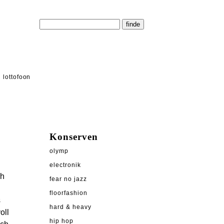
lottofoon
Konserven
olymp
electronik
ch
fear no jazz
floorfashion
s
hard & heavy
oll
hip hop