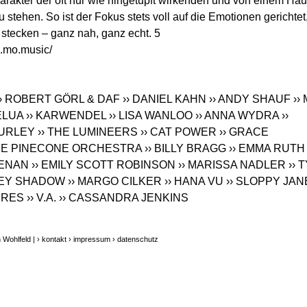
rakter der oft nur wie hingetupft wirkenden und von einem Ha
ehen. So ist der Fokus stets voll auf die Emotionen gerichtet
n stecken – ganz nah, ganz echt. 5
.mo.music
/
›› ROBERT GÖRL & DAF
›› DANIEL KAHN
›› ANDY SHAUF
›› 
ELUA
›› KARWENDEL
›› LISA WANLOO
›› ANNA WYDRA
››
HURLEY
›› THE LUMINEERS
›› CAT POWER
›› GRACE
 THE PINECONE ORCHESTRA
›› BILLY BRAGG
›› EMMA RUTH
EENAN
›› EMILY SCOTT ROBINSON
›› MARISSA NADLER
›› 
LEY SHADOW
›› MARGO CILKER
›› HANA VU
›› SLOPPY JAN
IRES
›› V.A.
›› CASSANDRA JENKINS
 Wohlfeld |
› kontakt
› impressum
› datenschutz