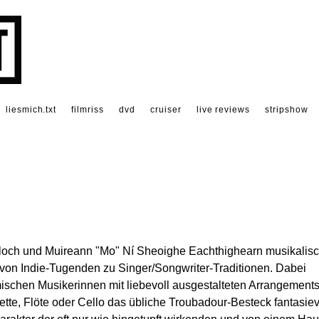
liesmich.txt
filmriss
dvd
cruiser
live reviews
stripshow
loch und Muireann "Mo" Ní Sheoighe Eachthighearn musikalis
 von Indie-Tugenden zu Singer/Songwriter-Traditionen. Dabei
mischen Musikerinnen mit liebevoll ausgestalteten Arrangement
te, Flöte oder Cello das übliche Troubadour-Besteck fantasiev