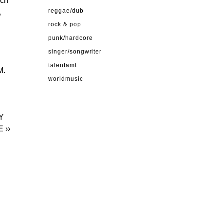
uch
,
reggae/dub
rock & pop
punk/hardcore
singer/songwriter
talentamt
M.
worldmusic
TY
E
››