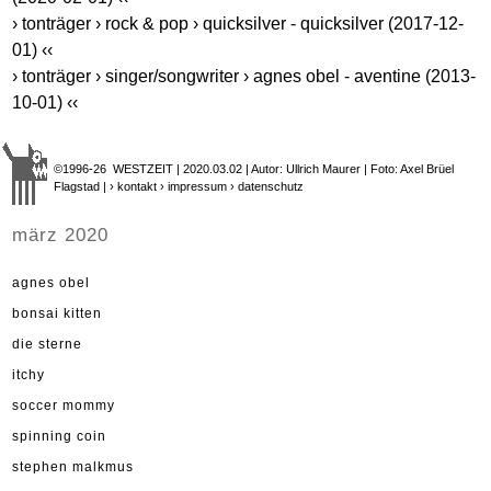
› tonträger › rock & pop › quicksilver - quicksilver (2017-12-
01) ‹‹
› tonträger › singer/songwriter › agnes obel - aventine (2013-
10-01) ‹‹
©1996-26 WESTZEIT | 2020.03.02 | Autor: Ullrich Maurer | Foto: Axel Brüel
Flagstad |
› kontakt
› impressum
› datenschutz
märz 2020
agnes obel
bonsai kitten
die sterne
itchy
soccer mommy
spinning coin
stephen malkmus