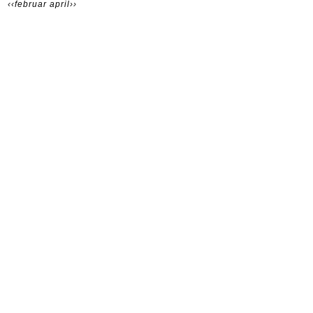
‹‹februar
april››