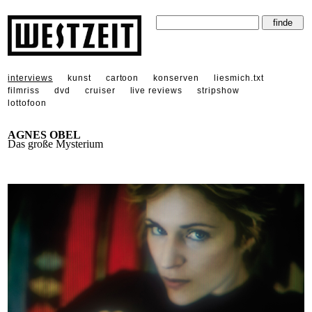
interviews
kunst
cartoon
konserven
liesmich.txt
filmriss
dvd
cruiser
live reviews
stripshow
lottofoon
AGNES OBEL
Das große Mysterium