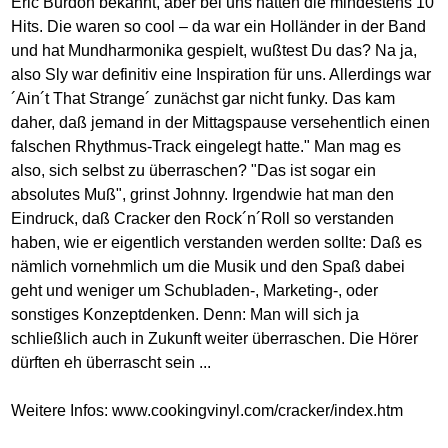
Eric Burdon bekannt, aber bei uns hatten die mindestens 10
Hits. Die waren so cool – da war ein Holländer in der Band
und hat Mundharmonika gespielt, wußtest Du das? Na ja,
also Sly war definitiv eine Inspiration für uns. Allerdings war
´Ain´t That Strange´ zunächst gar nicht funky. Das kam
daher, daß jemand in der Mittagspause versehentlich einen
falschen Rhythmus-Track eingelegt hatte." Man mag es
also, sich selbst zu überraschen? "Das ist sogar ein
absolutes Muß", grinst Johnny. Irgendwie hat man den
Eindruck, daß Cracker den Rock´n´Roll so verstanden
haben, wie er eigentlich verstanden werden sollte: Daß es
nämlich vornehmlich um die Musik und den Spaß dabei
geht und weniger um Schubladen-, Marketing-, oder
sonstiges Konzeptdenken. Denn: Man will sich ja
schließlich auch in Zukunft weiter überraschen. Die Hörer
dürften eh überrascht sein ...
Weitere Infos:
www.cookingvinyl.com/cracker/index.htm