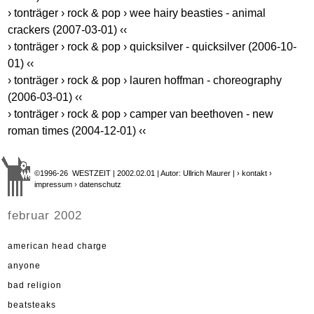
› tonträger › rock & pop › wee hairy beasties - animal
crackers (2007-03-01) ‹‹
› tonträger › rock & pop › quicksilver - quicksilver (2006-10-
01) ‹‹
› tonträger › rock & pop › lauren hoffman - choreography
(2006-03-01) ‹‹
› tonträger › rock & pop › camper van beethoven - new
roman times (2004-12-01) ‹‹
©1996-26 WESTZEIT | 2002.02.01 | Autor: Ullrich Maurer |
› kontakt
›
impressum
› datenschutz
februar 2002
american head charge
anyone
bad religion
beatsteaks