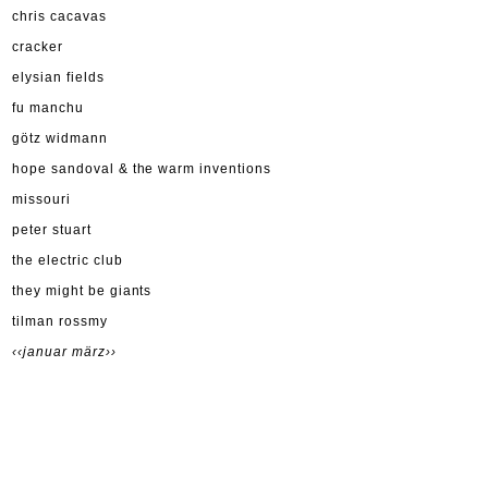
chris cacavas
cracker
elysian fields
fu manchu
götz widmann
hope sandoval & the warm inventions
missouri
peter stuart
the electric club
they might be giants
tilman rossmy
‹‹januar
märz››