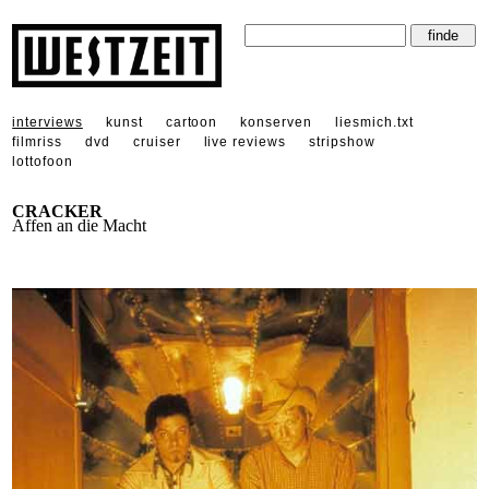
interviews
kunst
cartoon
konserven
liesmich.txt
filmriss
dvd
cruiser
live reviews
stripshow
lottofoon
CRACKER
Affen an die Macht