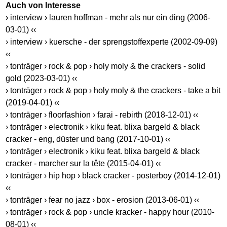
Auch von Interesse
› interview › lauren hoffman - mehr als nur ein ding (2006-
03-01) ‹‹
› interview › kuersche - der sprengstoffexperte (2002-09-09)
‹‹
› tonträger › rock & pop › holy moly & the crackers - solid
gold (2023-03-01) ‹‹
› tonträger › rock & pop › holy moly & the crackers - take a bit
(2019-04-01) ‹‹
› tonträger › floorfashion › farai - rebirth (2018-12-01) ‹‹
› tonträger › electronik › kiku feat. blixa bargeld & black
cracker - eng, düster und bang (2017-10-01) ‹‹
› tonträger › electronik › kiku feat. blixa bargeld & black
cracker - marcher sur la tête (2015-04-01) ‹‹
› tonträger › hip hop › black cracker - posterboy (2014-12-01)
‹‹
› tonträger › fear no jazz › box - erosion (2013-06-01) ‹‹
› tonträger › rock & pop › uncle kracker - happy hour (2010-
08-01) ‹‹