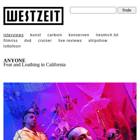
interviews
kunst
cartoon
konserven
liesmich.txt
filmriss
dvd
cruiser
live reviews
stripshow
lottofoon
ANYONE
Fear and Loathing in California