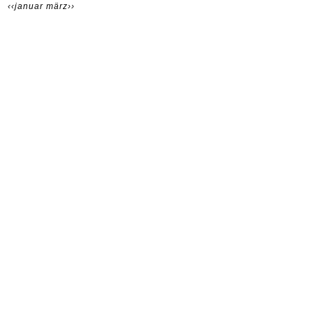
‹‹januar
märz››