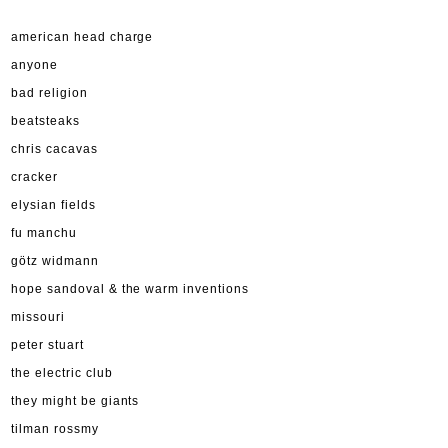
american head charge
anyone
bad religion
beatsteaks
chris cacavas
cracker
elysian fields
fu manchu
götz widmann
hope sandoval & the warm inventions
missouri
peter stuart
the electric club
they might be giants
tilman rossmy