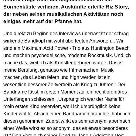
Sonnenküste verlieren. Auskünfte erteilte Riz Story,
der neben seinen musikalischen Aktivitäten noch
einiges mehr auf der Pfanne hat.
Und direkt zu Beginn des Interviews überrascht der schräg
wirkende Bandkopf mit wohl überlegten Antworten. „ Wir
sind ein Maximum Acid Power - Trio aus Huntington Beach
und machen psychedelische, moderne Rockmusik. Und ich
mache das, weil ich als Künstler geboren wurde. Das ist
meine Berufung, genauso wie Filmemachen. Musik
machen, das Leben feiern und high werden ist ein
wesentlich besserer Zeitvertreib als Krieg zu führen.“ Der
Bandname lässt im ersten Moment auf ein recht ordinäres
Unterfangen schliessen. „Ursprünglich war der Name für
mein erstes Kind reserviert, weil ich ursprünglich keine
Kinder wollte. Als ich einen Bandnamen brauchte, habe ich
diesen genommen. Zuerst wirkt es sehr anonym, aber nach
einer Weile wirkt es so anonym, das es etwas besonderes
ist.“ Den Vergleich seiner Band zu Jane‘s Addiction stört