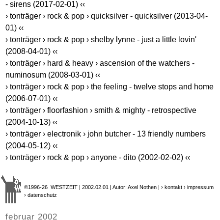
- sirens (2017-02-01) ‹‹
› tonträger › rock & pop › quicksilver - quicksilver (2013-04-
01) ‹‹
› tonträger › rock & pop › shelby lynne - just a little lovin'
(2008-04-01) ‹‹
› tonträger › hard & heavy › ascension of the watchers -
numinosum (2008-03-01) ‹‹
› tonträger › rock & pop › the feeling - twelve stops and home
(2006-07-01) ‹‹
› tonträger › floorfashion › smith & mighty - retrospective
(2004-10-13) ‹‹
› tonträger › electronik › john butcher - 13 friendly numbers
(2004-05-12) ‹‹
› tonträger › rock & pop › anyone - dito (2002-02-02) ‹‹
©1996-26 WESTZEIT | 2002.02.01 | Autor: Axel Nothen |
› kontakt
› impressum
› datenschutz
februar 2002