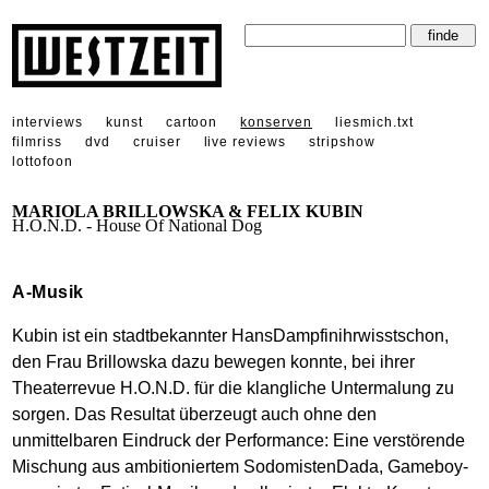
interviews
kunst
cartoon
konserven
liesmich.txt
filmriss
dvd
cruiser
live reviews
stripshow
lottofoon
MARIOLA BRILLOWSKA & FELIX KUBIN
H.O.N.D. - House Of National Dog
A-Musik
Kubin ist ein stadtbekannter HansDampfinihrwisstschon,
den Frau Brillowska dazu bewegen konnte, bei ihrer
Theaterrevue H.O.N.D. für die klangliche Untermalung zu
sorgen. Das Resultat überzeugt auch ohne den
unmittelbaren Eindruck der Performance: Eine verstörende
Mischung aus ambitioniertem SodomistenDada, Gameboy-