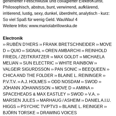
generierter FetischMusik und collagierter ElektroKunst.
Philosophisch, abstrus, bunt, verwirrend, aufklärend,
irritierend, lustig, sexy, dunkel, überdreht, analytisch - kurz:
So viel Spaß für wenig Geld. WauWau! 4
Weitere Infos:
www.mariolabrillowska.de
Electronik
›› RUBÉN D'HERS
›› FRANK BRETSCHNEIDER
›› MOVE
D
›› QUIO
›› SIGNAL
›› OREN AMBARCHI
›› REINHOLD
FRIEDL / ZEITKRATZER
›› MAX GOLDT
›› MICHAELA
MELIAN
›› SUN ELECTRIC
›› WHITE RAINBOW
››
VALGEIR SIGURDSSON
›› PAN SONIC
›› BEEQUEEN
››
CHICA AND THE FOLDER
›› BLAINE L. REININGER
››
P.V.T.V.
›› A.J. HOLMES
›› ODD NOSDAM
›› SWOD
››
JÓHANN JÓHANNSSON
›› MOVE D
›› AMIINA
››
SPACEHEADS & MAX EASTLEY
›› SWOD
›› V.A.
››
MARSEN JULES
›› MARHAUG / ASHEIM
›› DANIEL A.I.U.
HIGGS
›› PSYCHIC TV/PTV3
›› BLAINE L. REINIGER
››
BJÖRN TORSKE
›› DRAWING VOICES