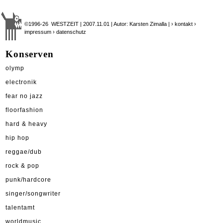
©1996-26 WESTZEIT | 2007.11.01 | Autor: Karsten Zimalla |
› kontakt
›
impressum
› datenschutz
Konserven
olymp
electronik
fear no jazz
floorfashion
hard & heavy
hip hop
reggae/dub
rock & pop
punk/hardcore
singer/songwriter
talentamt
worldmusic