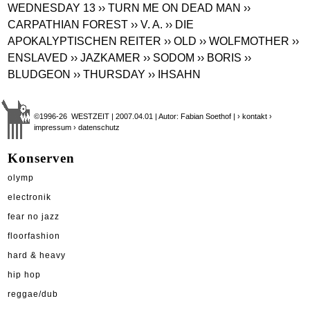
WEDNESDAY 13
›› TURN ME ON DEAD MAN
››
CARPATHIAN FOREST
›› V. A.
›› DIE
APOKALYPTISCHEN REITER
›› OLD
›› WOLFMOTHER
››
ENSLAVED
›› JAZKAMER
›› SODOM
›› BORIS
››
BLUDGEON
›› THURSDAY
›› IHSAHN
©1996-26 WESTZEIT | 2007.04.01 | Autor: Fabian Soethof |
› kontakt
›
impressum
› datenschutz
Konserven
olymp
electronik
fear no jazz
floorfashion
hard & heavy
hip hop
reggae/dub