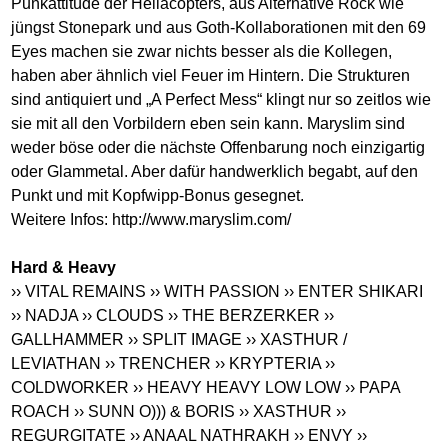
Punkattitüde der Hellacopters, aus Alternative Rock wie
jüngst Stonepark und aus Goth-Kollaborationen mit den 69
Eyes machen sie zwar nichts besser als die Kollegen,
haben aber ähnlich viel Feuer im Hintern. Die Strukturen
sind antiquiert und „A Perfect Mess“ klingt nur so zeitlos wie
sie mit all den Vorbildern eben sein kann. Maryslim sind
weder böse oder die nächste Offenbarung noch einzigartig
oder Glammetal. Aber dafür handwerklich begabt, auf den
Punkt und mit Kopfwipp-Bonus gesegnet.
Weitere Infos:
http://www.maryslim.com
/
Hard & Heavy
›› VITAL REMAINS
›› WITH PASSION
›› ENTER SHIKARI
›› NADJA
›› CLOUDS
›› THE BERZERKER
››
GALLHAMMER
›› SPLIT IMAGE
›› XASTHUR /
LEVIATHAN
›› TRENCHER
›› KRYPTERIA
››
COLDWORKER
›› HEAVY HEAVY LOW LOW
›› PAPA
ROACH
›› SUNN O))) & BORIS
›› XASTHUR
››
REGURGITATE
›› ANAAL NATHRAKH
›› ENVY
››