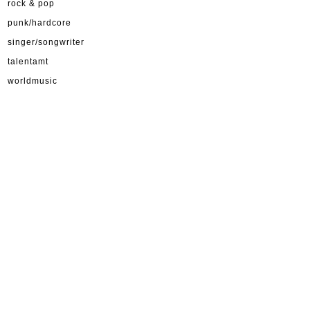
rock & pop
punk/hardcore
singer/songwriter
talentamt
worldmusic