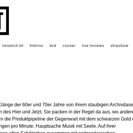
liesmich.txt
filmriss
dvd
cruiser
live reviews
stripshow
Klänge der 60er und 70er Jahre von ihrem staubigen Archivdase
n des Hier und Jetzt. Sie packen in der Regel da aus, wo ander
ern die Produktpipeline der Gegenwart mit dem schwarzen Gold 
gen pro Minute. Hauptsache Musik mit Seele. Auf ihrer