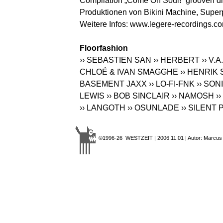
Compilation „Come On Soul!“ grooven d
Produktionen von Bikini Machine, Supe
Weitere Infos:
www.legere-recordings.c
Floorfashion
›› SEBASTIEN SAN
›› HERBERT
›› V.A.
CHLOÉ & IVAN SMAGGHE
›› HENRIK
BASEMENT JAXX
›› LO-FI-FNK
›› SON
LEWIS
›› BOB SINCLAIR
›› NAMOSH
››
›› LANGOTH
›› OSUNLADE
›› SILENT
©1996-26 WESTZEIT | 2006.11.01 | Autor: Marcus K