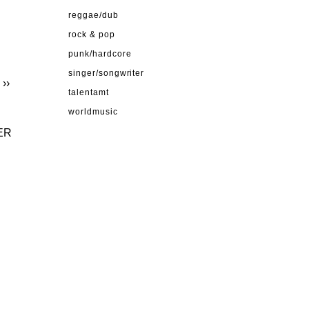
reggae/dub
rock & pop
punk/hardcore
singer/songwriter
››
talentamt
worldmusic
ER