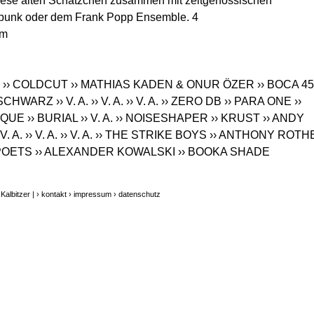
iese alten Schätzchen zusammen mit zeitgenössischen
rpunk oder dem Frank Popp Ensemble. 4
om
›› COLDCUT
›› MATHIAS KADEN & ONUR ÖZER
›› BOCA 45
 SCHWARZ
›› V. A.
›› V. A.
›› V. A.
›› ZERO DB
›› PARA ONE
››
IQUE
›› BURIAL
›› V. A.
›› NOISESHAPER
›› KRUST
›› ANDY
 V. A.
›› V. A.
›› V. A.
›› THE STRIKE BOYS
›› ANTHONY ROTH
 POETS
›› ALEXANDER KOWALSKI
›› BOOKA SHADE
albitzer |
› kontakt
› impressum
› datenschutz