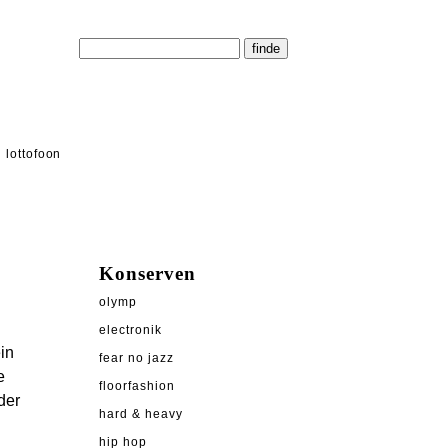
lottofoon
Konserven
olymp
electronik
in
fear no jazz
e
floorfashion
der
hard & heavy
hip hop