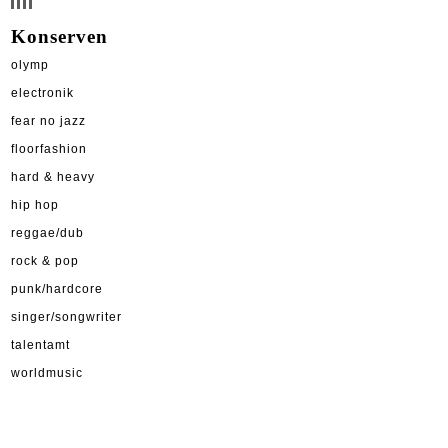
Konserven
olymp
electronik
fear no jazz
floorfashion
hard & heavy
hip hop
reggae/dub
rock & pop
punk/hardcore
singer/songwriter
talentamt
worldmusic