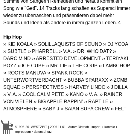
Stimme von Sängerin Remedeeh und heraus kommt ein
Song wie "Get!". 14 Tracks lang schaffen es Supersci immer
wieder zu überraschen und präsentieren dabei mehr
Sounds und Ideen als andere in ihrem ganzen Leben. 4
Hip Hop
›› KID KOALA
›› SOLILLAQUISTS OF SOUND
›› DJ YODA
›› SUBTLE
›› PHARRELL
›› V.A.
›› DR. WHO DAT?
››
DARC MIND
›› ARRESTED DEVELOPMENT
›› TERIYAKI
BOYZ
›› ICE CUBE
›› MR. LIF
›› THE COUP
›› LAMBCHOP
›› ROOTS MANUVA
›› SPANK ROCK
››
UNTERWORTVERDACHT
›› BUBBA SPARXXX
›› ZOMBI
SQUAD
›› PERSPECTIVES
›› HARVEY LINDO
›› J DILLA
›› V. A.
›› COOL CALM PETE
›› KANO
›› V. A.
›› RAINER
VON VIELEN
›› BIG APPLE RAPPIN'
›› RAPTILE
››
ATMOSPHERE
›› BABY J
›› SAIAN SUPA CREW
›› FELT
©1996-26 WESTZEIT | 2006.11.01 | Autor: Dietrich Limper |
› kontakt
›
impressum
› datenschutz